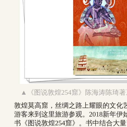
▲《图说敦煌254窟》陈海涛陈琦著三
敦煌莫高窟，丝绸之路上耀眼的文化
游客来到这里旅游参观。2018新年
书《图说敦煌254窟》。书中结合大