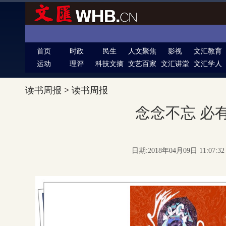
首页
时政
民生
人文聚焦
影视
文汇教育
运动
理评
科技文摘
文艺百家
文汇讲堂
文汇学人
读书周报
>
读书周报
念念不忘 必
日期:2018年04月09日 11:07: