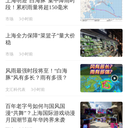
上海明迎“白海豚”集中降雨时
段！累积雨量将超150毫米
市场
3小时前
上海全力保障“菜篮子”量大价
稳
市场
3小时前
风雨最强时段将至！“白海
豚”风有多长？雨有多强？
文汇科代表
3小时前
百年老字号如何与国风国
漫“共舞”？上海国际游戏动漫
月国潮节嘉年华跨界来袭