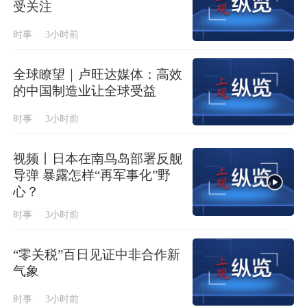
受关注
时事
3小时前
全球瞭望｜卢旺达媒体：高效
的中国制造业让全球受益
时事
3小时前
视频丨日本在南鸟岛部署反舰
导弹 暴露怎样“再军事化”野
心？
时事
3小时前
“零关税”百日见证中非合作新
气象
时事
3小时前