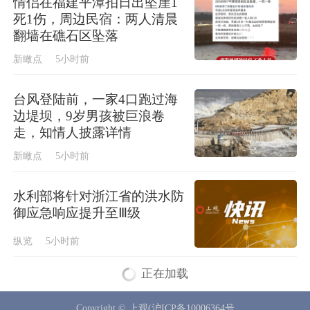
情侣在福建平潭拍日出坠崖1
死1伤，周边民宿：两人清晨
翻墙在礁石区坠落
新瞰点
5小时前
台风登陆前，一家4口跑过海
边堤坝，9岁男孩被巨浪卷
走，知情人披露详情
新瞰点
5小时前
水利部将针对浙江省的洪水防
御应急响应提升至Ⅲ级
纵览
5小时前
正在加载
Copyright © 上观(沪ICP备10006364号