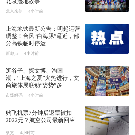
北京湿地故事
北京来信
4小时前
上海地铁最新公告：明起运营
调整！台风“白海豚”逼近，部
分高铁临时停运
新瞰点
4小时前
逛谷子、探文博、淘国
潮，“上海之夏”火热进行，文
商旅体展联动“姿势”多
市场解码
4小时前
购飞机票7分钟后退票被扣
2022元？航空公司最新回应
纵览
4小时前