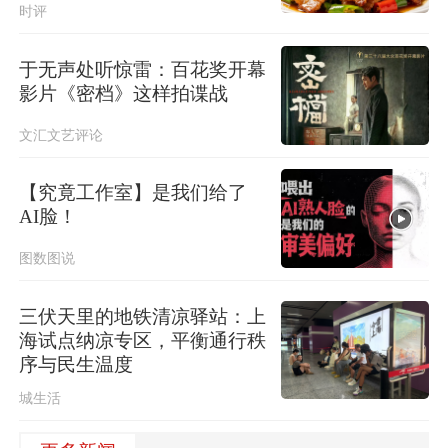
时评
于无声处听惊雷：百花奖开幕
影片《密档》这样拍谍战
文汇文艺评论
【究竟工作室】是我们给了
AI脸！
图数图说
三伏天里的地铁清凉驿站：上
海试点纳凉专区，平衡通行秩
序与民生温度
城生活