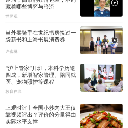
上海发布海浪橙色预警！
藏着哪些博弈与暗流
世界观
当外卖骑手在世纪书房接过一
袋新书和上海书展消费券
许蜜桃
“沪上管家”开班，本科学历逾
四成，新增智家管理、陪同就
医、宠物照护等课程
教育在线
上观时评丨全国小炒肉大王仅
靠视频评出？评价的分量得由
实际水平支撑