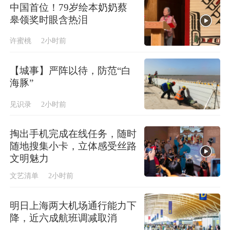
中国首位！79岁绘本奶奶蔡
皋领奖时眼含热泪
许蜜桃
2小时前
【城事】严阵以待，防范“白
海豚”
见识录
2小时前
掏出手机完成在线任务，随时
随地搜集小卡，立体感受丝路
文明魅力
文艺清单
2小时前
明日上海两大机场通行能力下
降，近六成航班调减取消