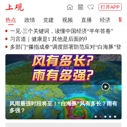
打开APP
热点
政情
党建
视频
直播
经济
一见·三个关键词，读懂中国经济
“半年答卷”
0
习言道｜健康是1 其他是后面的
多部门“攥指成拳”调度部署防范
应对“白海豚”登陆
风雨最强时段将至！“白海豚”风有多长？雨有
多强？
伊朗媒体发布伊朗最高领袖视频