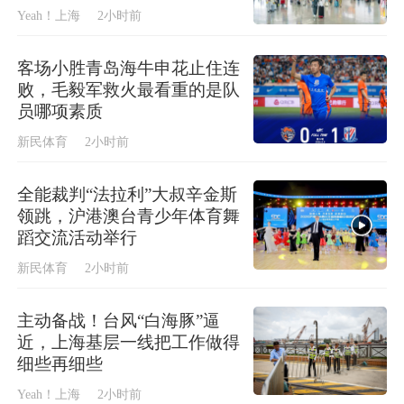
Yeah！上海
2小时前
客场小胜青岛海牛申花止住连
败，毛毅军救火最看重的是队
员哪项素质
新民体育
2小时前
全能裁判“法拉利”大叔辛金斯
领跳，沪港澳台青少年体育舞
蹈交流活动举行
新民体育
2小时前
主动备战！台风“白海豚”逼
近，上海基层一线把工作做得
细些再细些
Yeah！上海
2小时前