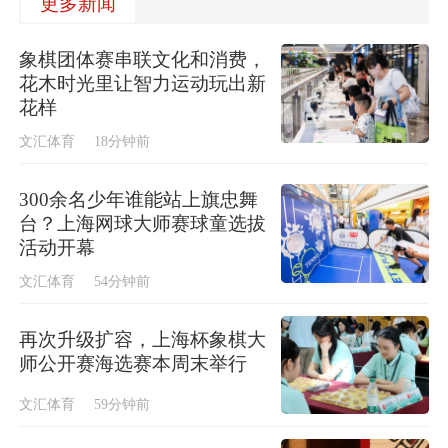
更多新闻
象棋团体赛串联文化和消费，
花木时光里让智力运动玩出新
花样
文汇体育
18分钟前
300余名少年谁能站上旗忠舞
台？上海网球大师赛球童选拔
活动开幕
文汇体育
54分钟前
再次升级扩容，上海杯象棋大
师公开赛海选赛本周末举行
文汇体育
59分钟前