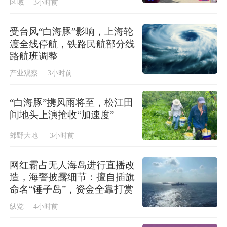
区域
3小时前
受台风“白海豚”影响，上海轮
渡全线停航，铁路民航部分线
路航班调整
产业观察
3小时前
“白海豚”携风雨将至，松江田
间地头上演抢收“加速度”
郊野大地
3小时前
网红霸占无人海岛进行直播改
造，海警披露细节：擅自插旗
命名“锤子岛”，资金全靠打赏
纵览
4小时前