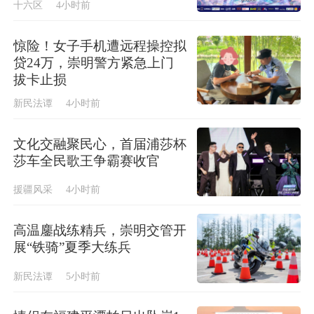
十六区
4小时前
惊险！女子手机遭远程操控拟
贷24万，崇明警方紧急上门
拔卡止损
新民法谭
4小时前
文化交融聚民心，首届浦莎杯
莎车全民歌王争霸赛收官
援疆风采
4小时前
高温鏖战练精兵，崇明交管开
展“铁骑”夏季大练兵
新民法谭
5小时前