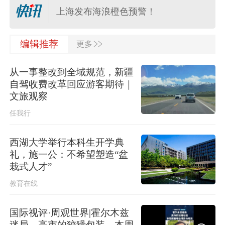
上海发布海浪橙色预警！
>>
水利部将针对浙江省的洪水防御应急
编辑推荐
更多
响应提升至Ⅲ级
从一事整改到全域规范，新疆
河南驻马店西平县“7·30”故意伤害案件
自驾收费改革回应游客期待｜
犯罪嫌疑人夏某钢被抓获
文旅观察
任我行
多个明星演唱会紧急取消
西湖大学举行本科生开学典
应急管理部针对安徽启动国家地质灾
礼，施一公：不希望塑造“盆
害四级应急响应
栽式人才”
教育在线
伊朗媒体发布伊朗最高领袖视频
国际视评·周观世界|霍尔木兹
迷局，高市的狡猾包装，本周