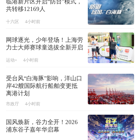
临港新片区开启“防台”模式，
共转移12169人
十六区
4小时前
网球逐光，少年登场！上海劳
力士大师赛球童选拔全新开启
运动+
4小时前
受台风“白海豚”影响，洋山口
岸42艘国际航行船舶变更抵
离港计划
市政厅
4小时前
国风焕新，谷力全开！2026
浦东谷子嘉年华启幕