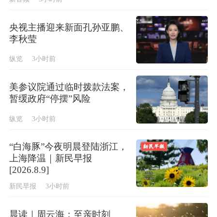
央视主播迎来新面孔孙亚鹏、
李秋莹
纵览
3小时前
美参议院通过临时拨款法案，
暂缓政府“停摆”风险
纵览
3小时前
“白海豚”今夜明晨登陆浙江，
上海降温｜新民早报
[2026.8.9]
新民早报
3小时前
晨读｜周云海：至亲时刻