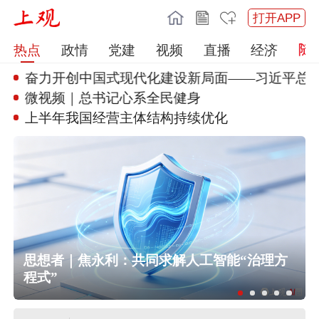
打开APP
热点
政情
党建
视频
直播
经济
丨奋力开创中国式现代
化建设新局面——习近平总书记
微视频｜总书记心系全民健身
上半年我国经营主体结构持续优化
民
思想者｜焦永利：共同求解人工智能“治理方
程式”
美军称已迫使53艘商船改变航线