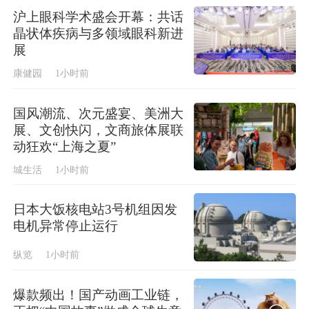
沪上眼科学术盛会开幕：共话
晶状体疾病与多领域眼科新进
展
康健园
1小时前
国风潮流、次元盛宴、美洲大
展、文创快闪，文商旅体展联
动狂欢“上海之夏”
城生活
1小时前
日本大饭核电站3号机组因发
电机异常停止运行
纵览
1小时前
爆款频出！国产动画工业链，