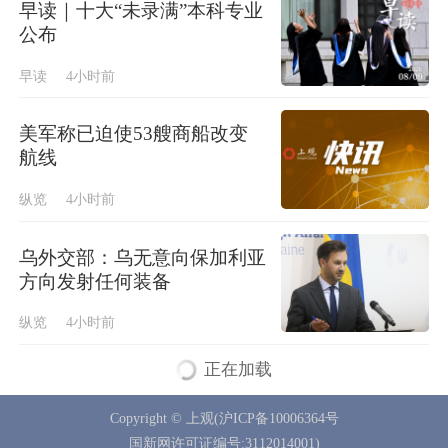
早读｜十大“未录满”本科专业
公布
早读
4小时前
美军称已迫使53艘商船改变
航线
纵览
4小时前
乌外交部：乌无意向保加利亚
方向发射任何装备
纵览
4小时前
正在加载
Copyright © 上观(沪ICP备10006364号
国新网许可证编号:3112014001)