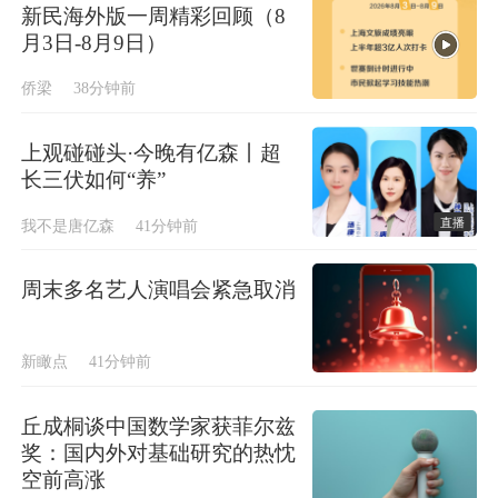
新民海外版一周精彩回顾（8
月3日-8月9日）
侨梁
38分钟前
上观碰碰头·今晚有亿森丨超
长三伏如何“养”
直播
我不是唐亿森
41分钟前
周末多名艺人演唱会紧急取消
新瞰点
41分钟前
丘成桐谈中国数学家获菲尔兹
奖：国内外对基础研究的热忱
空前高涨