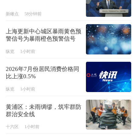
新瞰点
58分钟前
上海更新中心城区暴雨黄色预
警信号为暴雨橙色预警信号
纵览
1小时前
2026年7月份居民消费价格同
比上涨0.5%
纵览
1小时前
黄浦区：未雨绸缪，筑牢群防
群治安全线
十六区
1小时前