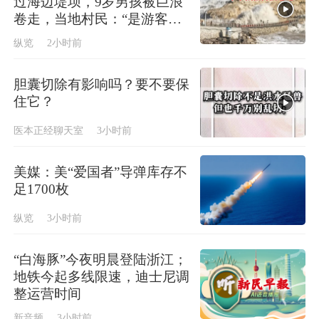
过海边堤坝，9岁男孩被巨浪
卷走，当地村民：“是游客，
找小路爬了进去”
纵览
2小时前
胆囊切除有影响吗？要不要保
住它？
医本正经聊天室
3小时前
美媒：美“爱国者”导弹库存不
足1700枚
纵览
3小时前
“白海豚”今夜明晨登陆浙江；
地铁今起多线限速，迪士尼调
整运营时间
新音频
3小时前