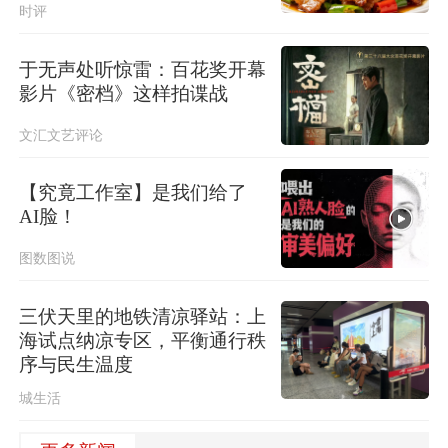
时评
于无声处听惊雷：百花奖开幕
影片《密档》这样拍谍战
文汇文艺评论
【究竟工作室】是我们给了
AI脸！
图数图说
三伏天里的地铁清凉驿站：上
海试点纳凉专区，平衡通行秩
序与民生温度
城生活