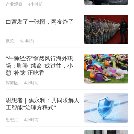
产业观察
4小时前
白宫发了一张图，网友炸了
纵览
4小时前
“午睡经济”悄然风行海外职
场：咖啡“续命”成过往，小
憩“补觉”正吃香
深海区
4小时前
思想者｜焦永利：共同求解人
工智能“治理方程式”
思想汇
4小时前