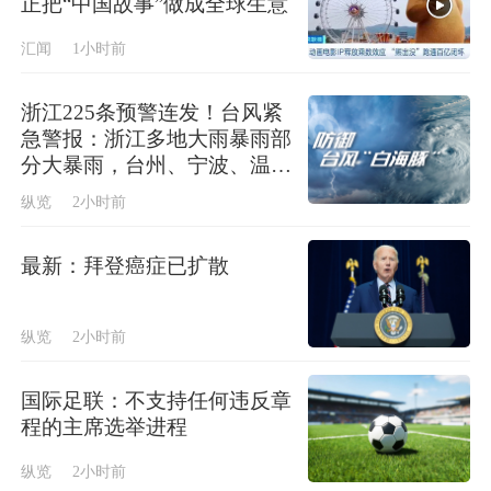
正把“中国故事”做成全球生意
汇闻
1小时前
浙江225条预警连发！台风紧
急警报：浙江多地大雨暴雨部
分大暴雨，台州、宁波、温
州、丽水、金华、绍兴等地局
纵览
2小时前
部特大暴雨
最新：拜登癌症已扩散
纵览
2小时前
国际足联：不支持任何违反章
程的主席选举进程
纵览
2小时前