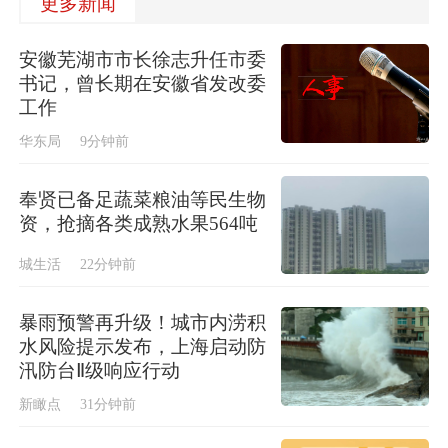
更多新闻
安徽芜湖市市长徐志升任市委
书记，曾长期在安徽省发改委
工作
华东局
9分钟前
奉贤已备足蔬菜粮油等民生物
资，抢摘各类成熟水果564吨
城生活
22分钟前
暴雨预警再升级！城市内涝积
水风险提示发布，上海启动防
汛防台Ⅱ级响应行动
新瞰点
31分钟前