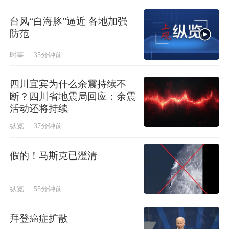
台风“白海豚”逼近 各地加强
防范
时事
35分钟前
四川宜宾为什么余震持续不
断？四川省地震局回应：余震
活动还将持续
纵览
37分钟前
假的！马斯克已澄清
纵览
55分钟前
拜登癌症扩散