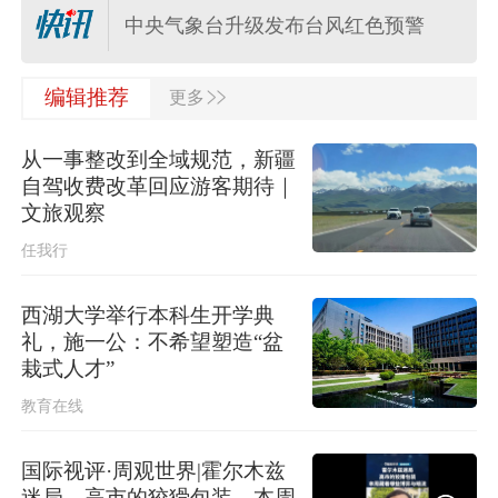
中央气象台升级发布台风红色预警
>>
上海更新中心城区暴雨黄色预警信号
编辑推荐
更多
为暴雨橙色预警信号
从一事整改到全域规范，新疆
中央气象台三预警齐发，“白海豚”最新
自驾收费改革回应游客期待｜
位置公布
文旅观察
任我行
2026年7月份居民消费价格同比上涨
0.5%
西湖大学举行本科生开学典
礼，施一公：不希望塑造“盆
日本熊本县发生4.2级地震
栽式人才”
教育在线
美军称已迫使53艘商船改变航线
国际视评·周观世界|霍尔木兹
迷局，高市的狡猾包装，本周