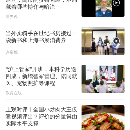
中央气象台升级发布台风红色预警
藏着哪些博弈与暗流
世界观
当外卖骑手在世纪书房接过一
袋新书和上海书展消费券
许蜜桃
“沪上管家”开班，本科学历逾
四成，新增智家管理、陪同就
医、宠物照护等课程
教育在线
上观时评丨全国小炒肉大王仅
靠视频评出？评价的分量得由
实际水平支撑