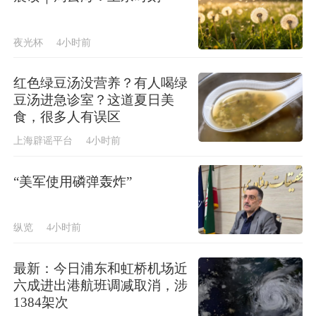
夜光杯
4小时前
红色绿豆汤没营养？有人喝绿
豆汤进急诊室？这道夏日美
食，很多人有误区
上海辟谣平台
4小时前
“美军使用磷弹轰炸”
纵览
4小时前
最新：今日浦东和虹桥机场近
六成进出港航班调减取消，涉
1384架次