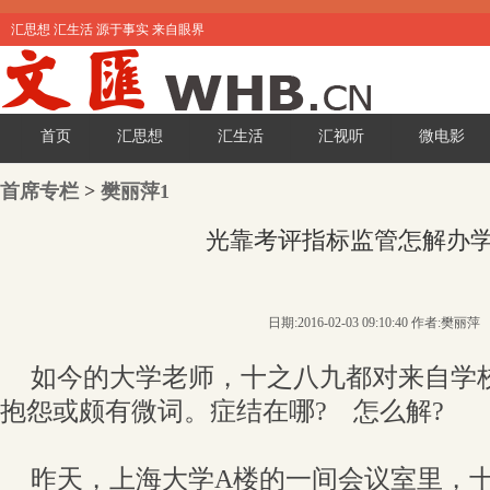
汇思想 汇生活 源于事实 来自眼界
首页
汇思想
汇生活
汇视听
微电影
首席专栏
>
樊丽萍1
光靠考评指标监管怎解办
日期:2016-02-03 09:10:40 作者:樊丽萍
如今的大学老师，十之八九都对来自学
抱怨或颇有微词。症结在哪? 怎么解?
昨天，上海大学A楼的一间会议室里，