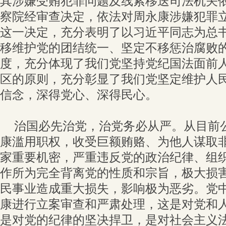
其涉嫌受贿犯罪问题及线索移送司法机关
察院经审查决定，依法对周永康涉嫌犯罪
这一决定，充分表明了以习近平同志为总
移维护党的团结统一、坚定不移惩治腐败
度，充分体现了我们党坚持党纪国法面前
区的原则，充分彰显了我们党坚定维护人
信念，深得党心、深得民心。
治国必先治党，治党务必从严。从目前
康滥用职权，收受巨额贿赂、为他人谋取
家重要机密，严重违反党的政治纪律、组
作所为完全背离党的性质和宗旨，极大损
民事业造成重大损失，影响极为恶劣。党
康进行立案审查和严肃处理，这是对党和
是对党的纪律的坚决捍卫，是对社会主义