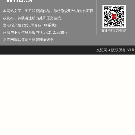
本网站文字、图片和视频作品，除特别说明外均为独家授
权发布，转载请注明出处和原文链接。
文汇报介绍
|
文汇网介绍
|
联系我们
文汇报官方微信
违法与不良信息举报电话：021-22898843
文汇网跟帖评论自律管理承诺书
文汇网 ● 版权所有 All Righ