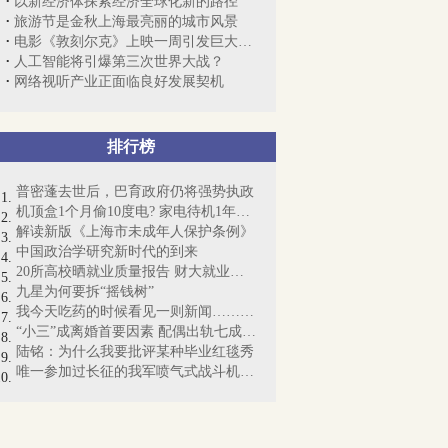
以新经济体探索经济全球化新的路径
旅游节是金秋上海最亮丽的城市风景
电影《敦刻尔克》上映一周引发巨大分歧
人工智能将引爆第三次世界大战？
网络视听产业正面临良好发展契机
排行榜
普密蓬去世后，巴育政府仍将强势执政
机顶盒1个月偷10度电? 家电待机1年耗电近...
解读新版《上海市未成年人保护条例》
中国政治学研究新时代的到来
20所高校晒就业质量报告 财大就业薪酬又上涨
九星为何要拆“摇钱树”
我今天吃药的时候看见一则新闻……这个梗...
“小三”成离婚首要因素 配偶出轨七成人隐忍
陆铭：为什么我要批评某种毕业红毯秀
唯一参加过长征的我军喷气式战斗机飞行员...