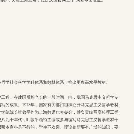
轴心，关注上海发展，做好决策咨询工作”为基本出发点。
色哲学社会科学学科体系和教材体系，推出更多高水平教材。
性工程。在建国后相当长的一段时间 内，我国马克思主义哲学专
写的成果。1978年，国家有关部门组织召开马克思主义哲学教材
学学院院长叶敦平作为上海教师代表参会，并负责编写高校理工类
纪八九十年代，叶敦平领衔主编或参与编写马克思主义哲学教材十
感照本宣科是不行的，学生不欢迎。理论创新要有广博的知识，要