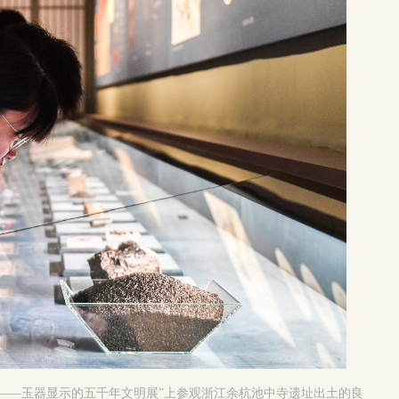
——玉器显示的五千年文明展”上参观浙江余杭池中寺遗址出土的良