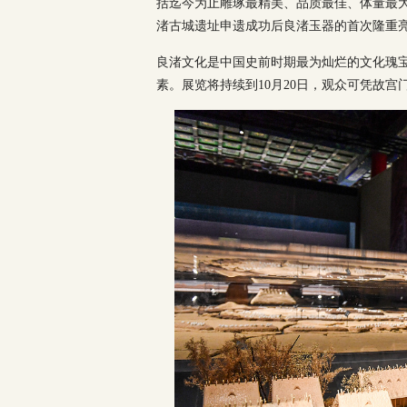
括迄今为止雕琢最精美、品质最佳、体量最
渚古城遗址申遗成功后良渚玉器的首次隆重
良渚文化是中国史前时期最为灿烂的文化瑰
素。展览将持续到10月20日，观众可凭故宫