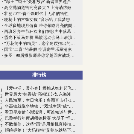
“琮王”“钺王”亮相故宫 新晋世界遗产...
高空抛物危害究竟多大？上海消防做了一组...
壮丽70年·奋斗新时代丨无名的牺牲——记...
轮椅上的古筝女孩 “音乐给了我梦想的翅膀”
全球多地现月偏食 带你领略月亮的阴晴圆缺
西班牙奔牛节狂欢者们在歌声中落幕 共35...
霞光下策马奔腾 民族运动会马上表演赛况激烈
“万花筒中的精灵”，这个角度拍出的蝴蝶...
国宝“二喜”的暑假 空调房里乐享清凉
多图 | 90后摄影师带你穿越回古战场，感...
排行榜
【爱申活，暖心春】樱桃从智利起飞到进入...
世界最大“抹香鲸”亮相江苏如东海滩
人民海军，生日快乐！多图直击歼-15舰载...
坐高铁就像坐地铁，“双城生活”成“长三...
看卫星发射心潮澎湃，可谁知道与世隔绝的...
巴黎举行年度胡须锦标赛 大胡子“怪叔叔...
不敢相信，这些“画”是用相机直接拍出来...
拒绝标签！“大码模特”艾菲尔铁塔下展现...