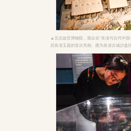
▲
北京故宫博物院，观众在“良渚与古代中国
后良渚玉器的首次亮相。图为良渚古城沙盘