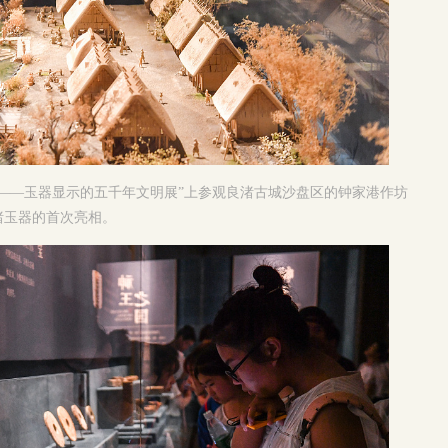
——玉器显示的五千年文明展”上参观良渚古城沙盘区的钟家港作坊
渚玉器的首次亮相。