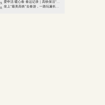
爱申活 暖心春·春运记录｜高铁保洁“闪...
坐上“最美高铁”去春游，一路玩遍长三...