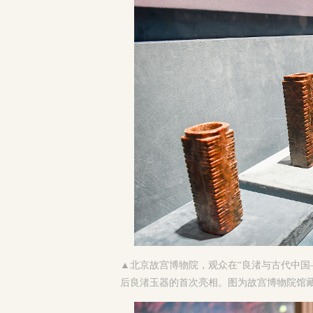
▲
北京故宫博物院，观众在“良渚与古代中国
后良渚玉器的首次亮相。图为故宫博物院馆