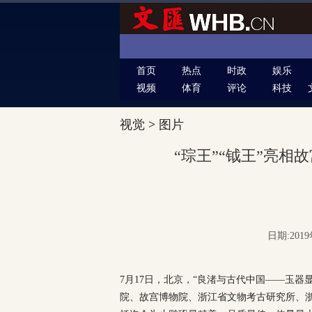
首页
热点
时政
娱乐
视频
体育
评论
科技
视觉
>
图片
“琮王”“钺王”亮相
日期:2019
7月17日，北京，“良渚与古代中国——玉器
院、故宫博物院、浙江省文物考古研究所、浙