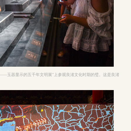
——玉器显示的五千年文明展”上参观良渚文化时期的璧。这是良渚