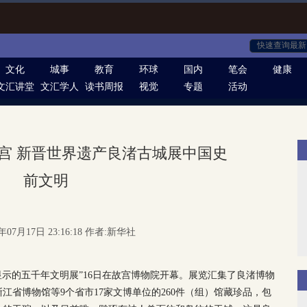
文化
城事
教育
环球
国内
笔会
健康
文汇讲堂
文汇学人
读书周报
视觉
专题
活动
故宫 新晋世界遗产良渚古城展中国史
前文明
年07月17日 23:16:18 作者:新华社
显示的五千年文明展”16日在故宫博物院开幕。展览汇集了良渚博物
江省博物馆等9个省市17家文博单位的260件（组）馆藏珍品，包