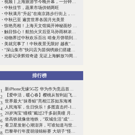
视频丨上海旅游节今晚开幕，一分钟带你看...
中秋佳节，蔬果市场供销两旺
中秋满月“升起”在南京路步行街上，零距...
中秋已至 遍赏世界各国月光美景
惊艳亮相！上海天文馆揭开神秘面纱 “点...
触目惊心！航拍火灾后亚马孙雨林浓烟缭...
动物界过中秋欢乐百出 啃食月饼萌到犯规
美就完事了！中秋夜景无限好 越夜“月”魅力
“深山集市”快闪店为苗侗绣娘们搭建扶贫...
光影记录辉煌奇迹 见证上海解放70周年今...
排行榜
新iPhone无缘5G芯 华为作为竞品首次出现...
【爱申活，暖心春】樱桃从智利起飞到进入...
世界最大“抹香鲸”亮相江苏如东海滩
人民海军，生日快乐！多图直击歼-15舰载...
20岁淘宝“瞳模”戴过2千多副美瞳 月入5...
坐高铁就像坐地铁，“双城生活”成“长三...
看卫星发射心潮澎湃，可谁知道与世隔绝的...
巴黎举行年度胡须锦标赛 大胡子“怪叔叔...