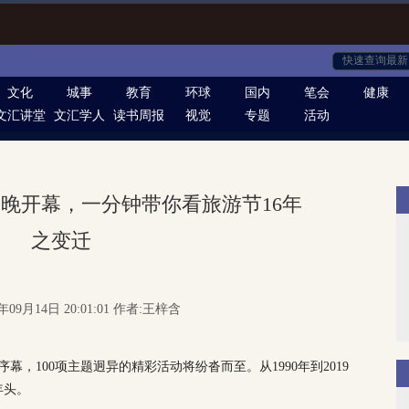
文化
城事
教育
环球
国内
笔会
健康
文汇讲堂
文汇学人
读书周报
视觉
专题
活动
晚开幕，一分钟带你看旅游节16年
之变迁
年09月14日 20:01:01 作者:王梓含
幕，100项主题迥异的精彩活动将纷沓而至。从1990年到2019
年头。