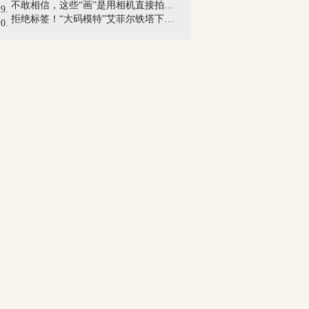
不敢相信，这些“画”是用相机直接拍出来...
拒绝标签！“大码模特”艾菲尔铁塔下展现...