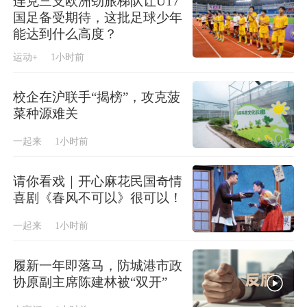
连克三支欧洲劲旅梯队让U17
国足备受期待，这批足球少年
能达到什么高度？
运动+
1小时前
校企在沪联手“揭榜”，攻克菠
菜种源难关
一起来
1小时前
请你看戏｜开心麻花民国奇情
喜剧《春风不可以》很可以！
一起来
1小时前
履新一年即落马，防城港市政
协原副主席陈建林被“双开”