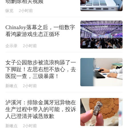
动删除相关视频
纵览
2小时前
ChinaJoy落幕之后，一组数字
看鸿蒙游戏生态正循环
企示录
2小时前
女子公园散步被流浪狗舔了一
下脚趾！左思右想不放心，去
医院一查，三级暴露！
新瞰点
2小时前
泸溪河：排除金属牙冠异物在
生产过程中带入的可能，投诉
人已澄清并诚恳致歉
新瞰点
2小时前