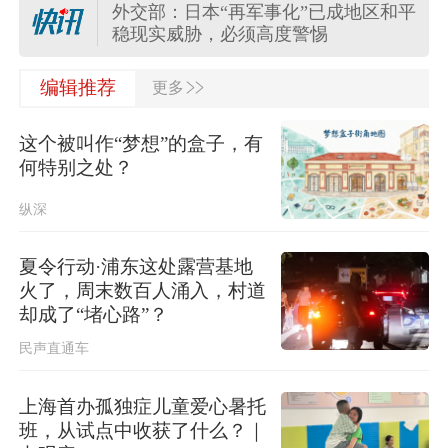
外交部：日本“再军事化”已成地区和平
稳现实威胁，必须高度警惕
>>
外交部：日方应正视国际社会关切，
编辑推荐
更多
切实履行不扩散核武器的国际法义务
这个被叫作“梦想”的盒子，有
“白海豚”登陆地点更新！中央气象台升
何特别之处？
级台风预警
纵深
关于对派拓公司在华销售产品启动网
络安全审查的公告
夏令行动·浦东这处露营基地
火了，周末数百人涌入，村道
台风“白海豚”影响我国已成定局 即将
却成了“堵心路”？
进入48小时台风警戒线
民声直通车
任前公示半年后，胡瑞连主动投案
上海首办孤独症儿童爱心暑托
班，从试点中收获了什么？｜
外交部：日本“再军事化”已成地区和平