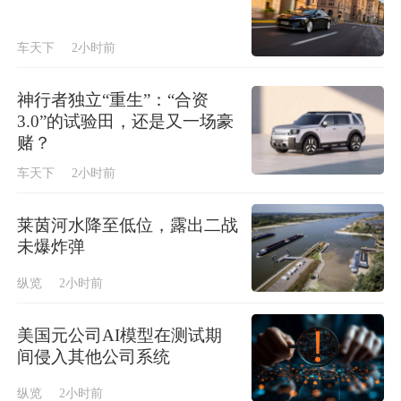
车天下
2小时前
神行者独立“重生”：“合资
3.0”的试验田，还是又一场豪
赌？
车天下
2小时前
莱茵河水降至低位，露出二战
未爆炸弹
纵览
2小时前
美国元公司AI模型在测试期
间侵入其他公司系统
纵览
2小时前