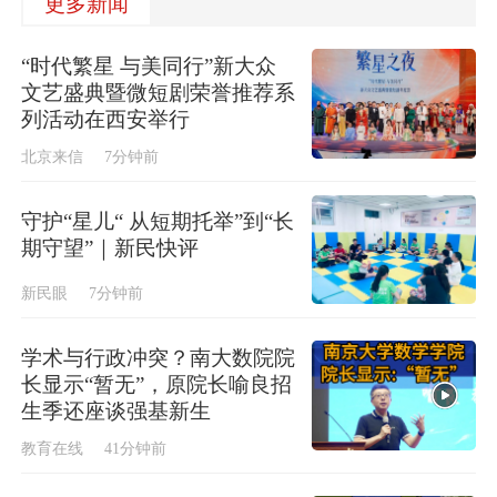
更多新闻
“时代繁星 与美同行”新大众
文艺盛典暨微短剧荣誉推荐系
列活动在西安举行
北京来信
7分钟前
守护“星儿“ 从短期托举”到“长
期守望”｜新民快评
新民眼
7分钟前
学术与行政冲突？南大数院院
长显示“暂无”，原院长喻良招
生季还座谈强基新生
教育在线
41分钟前