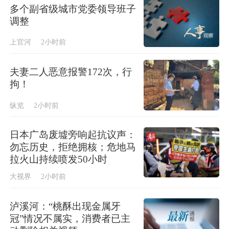
多个副省级城市党委领导班子
调整
上官河
2小时前
夫妻二人恶意报警172次，行
拘！
纵览
2小时前
日本广岛废墟旁响起抗议声：
勿忘历史，拒绝拥核；危地马
拉火山持续喷发50小时
大视界
2小时前
泸溪河：“桃酥出现金属牙
冠”情况不属实，消费者已主