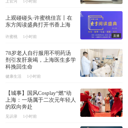
上官河
1小时前
上观碰碰头·许蜜桃佳言丨在
东方阅读盛典打开书香上海
直播
许蜜桃
1小时前
78岁老人自行服用不明药汤
剂引发肝衰竭，上海医生多学
科挽回生命
健康生活
1小时前
【城事】国风Cosplay“燃”动
上海：一场属于二次元年轻人
的双向奔赴
见识录
1小时前