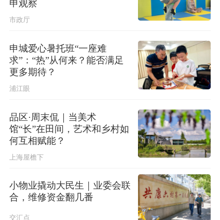
申观察
稳现实威胁，必须高度警惕
市政厅
申城爱心暑托班“一座难
求”：“热”从何来？能否满足
更多期待？
浦江眼
品区·周末侃｜当美术
馆“长”在田间，艺术和乡村如
何互相赋能？
上海屋檐下
小物业撬动大民生｜业委会联
合，维修资金翻几番
交汇点