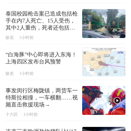
泰国校园枪击案已造成包括枪
手在内7人死亡、15人受伤，
其中2人重伤，死者还包括3
名教师和3名学生
纵览
1小时前
“白海豚”中心即将进入东海！
上海四区发布台风预警
纵览
1小时前
事发闵行区梅陇镇，两货车一
特斯拉相撞，一车横翻……视
频直击救援现场→
十六区
1小时前