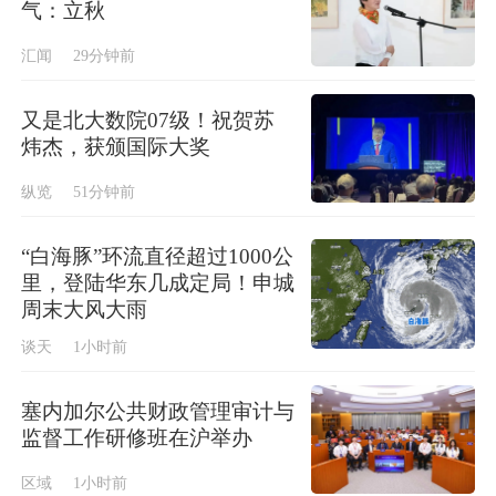
气：立秋
汇闻
29分钟前
又是北大数院07级！祝贺苏
炜杰，获颁国际大奖
纵览
51分钟前
“白海豚”环流直径超过1000公
里，登陆华东几成定局！申城
周末大风大雨
谈天
1小时前
塞内加尔公共财政管理审计与
监督工作研修班在沪举办
区域
1小时前