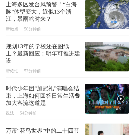
上海多区发台风预警！“白海
豚”体型变大，近似13个浙
江，暴雨啥时来？
新瞰点
50分钟前
规划13年的学校还在图纸
上？最新回应：明年可推进建
设
帮侬忙
52分钟前
时代少年团“加冠礼”演唱会结
束，上海如何回答日常生活叠
加大客流这道题
说法
54分钟前
万芾“花鸟世界”中的二十四节