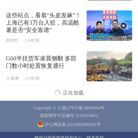
这些站点，看着“头皮发麻”！
上海已有3万台入驻，高温酷
暑是否“安全靠谱”
帮侬忙
2小时前
G60半挂货车凌晨侧翻 多部
门数小时处置恢复通行
上海滩
2小时前
正在加载
Copyright © 上观(沪ICP备10006364号
国新网许可证编号:3112014001)
沪公网安备31010602000361号
解放日报新媒体研发中心
技术支持