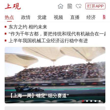
打开APP
热点
政情
党建
视频
直播
经济
东方之约 相约未来
“作为千年古都，要把传统和现代
有机融合在一起
上半年我国机械工业经济运行稳中
有进
【上海一周】锚定“细分赛道”
任前公示半年后，胡瑞连主动投案