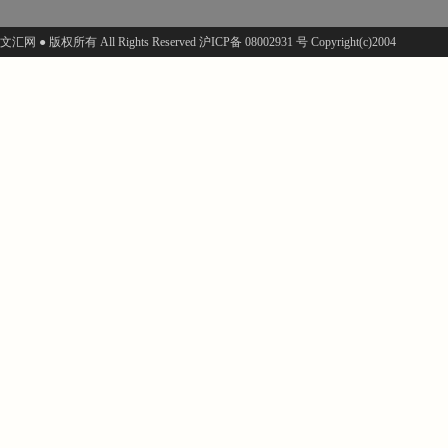
文汇网 ● 版权所有 All Rights Reserved 沪ICP备 08002931 号 Copyright(c)2004