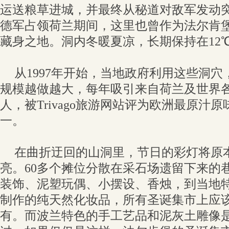
运送粮草进城，并最终从秘道对敌军发动
德军占领荷兰期间，这里也曾作为法尔肯
藏身之地。洞内冬暖夏凉，长期保持在12
从1997年开始，当地政府利用这些洞
规模越做越大，每年吸引来自荷兰及世界各地
人，被Trivago旅游网站评为欧洲最原汁
一。
在曲折迂回的山洞里，节日的彩灯将原
亮。60多个摊位分散在采石场遗留下来的
装饰、泥塑玩偶、小摆设、香烛，到当地
制作的纯天然化妆品，所有圣诞集市上应
有。而波兰特色的手工艺品和泥灰土雕像