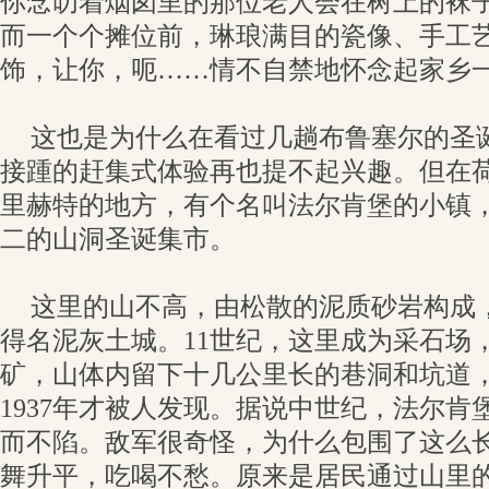
你念叨着烟囱里的那位老人会在树上的袜
而一个个摊位前，琳琅满目的瓷像、手工
饰，让你，呃……情不自禁地怀念起家乡
这也是为什么在看过几趟布鲁塞尔的圣
接踵的赶集式体验再也提不起兴趣。但在
里赫特的地方，有个名叫法尔肯堡的小镇
二的山洞圣诞集市。
这里的山不高，由松散的泥质砂岩构成
得名泥灰土城。11世纪，这里成为采石场
矿，山体内留下十几公里长的巷洞和坑道
1937年才被人发现。据说中世纪，法尔肯
而不陷。敌军很奇怪，为什么包围了这么
舞升平，吃喝不愁。原来是居民通过山里