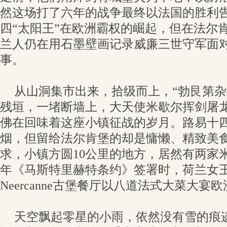
然这场打了六年的战争最终以法国的胜利
四“太阳王”在欧洲霸权的崛起，但在法尔
兰人仍在用石墨壁画记录威廉三世守军面
事。
从山洞集市出来，拾级而上，“勃艮第杂
残垣，一堵断墙上，大天使米歇尔挥剑屠
佛在回味着这座小镇征战的岁月。路易十
烟，但留给法尔肯堡的却是慵懒、精致美
求，小镇方圆10公里的地方，居然有两家米
年《马斯特里赫特条约》签署时，荷兰女
Neercanne古堡餐厅以八道法式大菜大宴
天空飘起零星的小雨，依然没有雪的痕