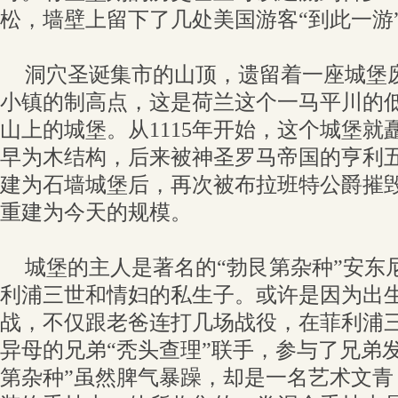
松，墙壁上留下了几处美国游客“到此一游
洞穴圣诞集市的山顶，遗留着一座城堡
小镇的制高点，这是荷兰这个一马平川的
山上的城堡。从1115年开始，这个城堡就
早为木结构，后来被神圣罗马帝国的亨利
建为石墙城堡后，再次被布拉班特公爵摧毁
重建为今天的规模。
城堡的主人是著名的“勃艮第杂种”安东
利浦三世和情妇的私生子。或许是因为出
战，不仅跟老爸连打几场战役，在菲利浦
异母的兄弟“秃头查理”联手，参与了兄弟
第杂种”虽然脾气暴躁，却是一名艺术文青