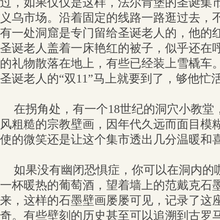
过，如果仅仅是这样，法尔肯堡的圣诞集
义乌市场。沿着固定的线路一路逛过去，
有一处洞窟是专门留给圣诞老人的，他的
圣诞老人盖着一床艳红的被子，似乎还在
的礼物散落在地上，有些已经装上雪橇车
圣诞老人的“双11”马上就要到了，够他忙
在拐角处，有一个18世纪的洞穴小教堂
风粗糙的宗教壁画，因年代久远而面目模
使的微笑还是让这个集市透出几分温暖和
如果没有幽闭恐惧症，你可以在洞内的
一杯暖热的葡萄酒，望着墙上的范戴克石
来，这样的石墨壁画屡屡可见，记录了这
奇。有些壁刻的历史甚至可以追溯到古罗