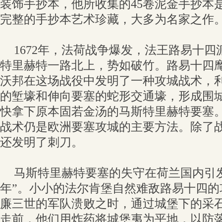
装饰手抄本，他所收集的45卷泥金手抄本是
完整的手抄本艺术珍藏，大多为名家之作
1672年，法荷战争爆发，法王路易十四
特里赫特一路北上，势如破竹。路易十四
沃邦在这场战役中发明了一种攻城战术，
的堑壕和伸向要塞的蛇形交通壕，形成围
快拿下原本固若金汤的马斯特里赫特要塞。
战术仍是欧洲要塞攻城的主要方法。除了
还发明了刺刀。
马斯特里赫特要塞的失守在荷兰国内引
年”。小小的法尔肯堡自然难敌路易十四的
廉三世的军队溃败之时，通过城堡下的采
走前，他们用炸药将城堡夷为平地，以防