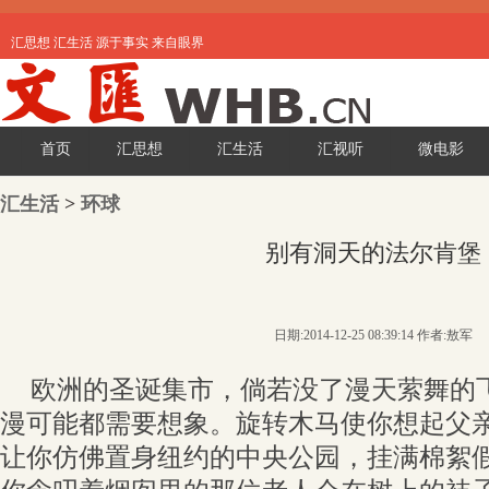
汇思想 汇生活 源于事实 来自眼界
首页
汇思想
汇生活
汇视听
微电影
汇生活
>
环球
别有洞天的法尔肯堡
日期:2014-12-25 08:39:14 作者:敖军
欧洲的圣诞集市，倘若没了漫天萦舞的
漫可能都需要想象。旋转木马使你想起父
让你仿佛置身纽约的中央公园，挂满棉絮