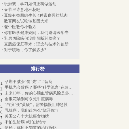
玩游戏，学习如何正确做运动
春节里诗意地种花吧
豆豉有益肌肉生长 4种素食强壮肌肉
数百网友试吃转基因大米
老中医教你小验方
你有医学健康疑问，我们邀请医学专家来解答
乳房切除缘何没能切断乳腺癌？
直肠癌保肛手术：理念与技术的创新
对于咳嗽，你了解多少?
排行榜
孕期甲减会“偷”走宝宝智商
手机壳会致癌？哪些“科学流言”在忽悠人
未来10年，你的心脑血管病风险是多少?
金银花汤剂可杀死甲流病毒
“白痰”变“黄痰”，需警惕慢阻肺急性加重
乳腺癌，我们该怎么“绕开你”?
美国公布十大抗癌食物榜
不怕生错病 就怕挂错号
便秘，你所不知道的治疗误区