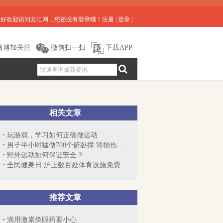
您好欢迎访问文汇网，您还没有登录哦！
注册
|
登录
|
微博加关注
微信扫一扫
下载APP
相关文章
玩游戏，学习如何正确做运动
男子半小时猛做700个俯卧撑 肾损伤被送医
野外运动如何保证安全？
全民健身日 沪上数百处体育设施免费开放
推荐文章
滴用激素类眼药要小心