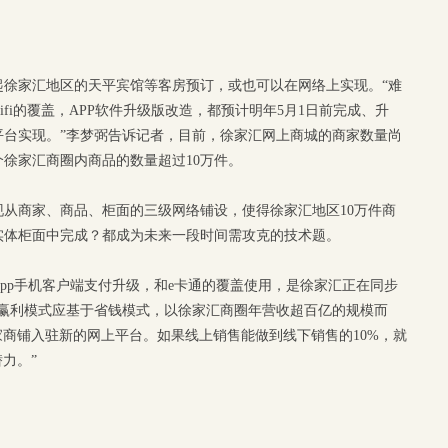
起徐家汇地区的天平宾馆等客房预订，或也可以在网络上实现。“难
fi的覆盖，APP软件升级版改造，都预计明年5月1日前完成、升
平台实现。”李梦弼告诉记者，目前，徐家汇网上商城的商家数量尚
个徐家汇商圈内商品的数量超过10万件。
现从商家、商品、柜面的三级网络铺设，使得徐家汇地区10万件商
实体柜面中完成？都成为未来一段时间需攻克的技术题。
.0的app手机客户端支付升级，和e卡通的覆盖使用，是徐家汇正在同步
的赢利模式应基于省钱模式，以徐家汇商圈年营收超百亿的规模而
家商铺入驻新的网上平台。如果线上销售能做到线下销售的10%，就
力。”