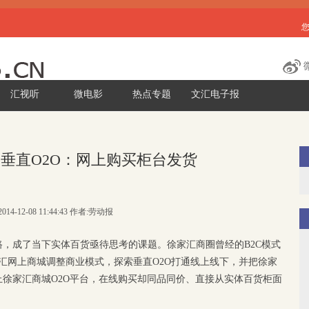
汇视听
微电影
热点专题
文汇电子报
垂直O2O：网上购买柜台发货
014-12-08 11:44:43 作者:劳动报
，成了当下实体百货亟待思考的课题。徐家汇商圈曾经的B2C模式
汇网上商城调整商业模式，探索垂直O2O打通线上线下，并把徐家
徐家汇商城O2O平台，在线购买却同品同价、直接从实体百货柜面