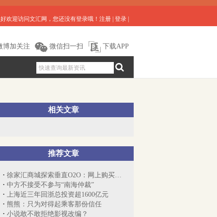
您好欢迎访问文汇网，您还没有登录哦！
注册
|
登录
|
微博加关注
微信扫一扫
下载APP
相关文章
推荐文章
徐家汇商城探索垂直O2O：网上购买柜台发货
中方不接受不参与“南海仲裁”
上海近三年回浙总投资超1600亿元
熊熊：只为对得起乘客那份信任
小说敢不敢拒绝影视改编？