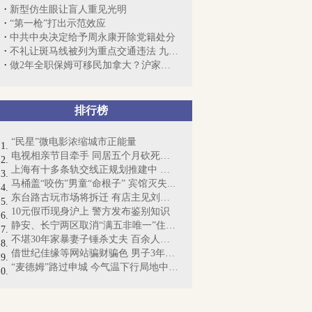
新型仿生眼让盲人重见光明
“第一枪”打出示范效应
中共中央决定给予周永康开除党籍处分
不礼让斑马线被列为重点交通违法 九成司...
做2年全职保姆可移民加拿大？沪家政：实...
排行榜
“民星”微电影浓缩城市正能量
电视相亲节目牵手 同居五个月砍死女友
上海有十多条轨交线正规划推建中 最新进...
马桶盖“咬伤”男童“命根子” 宾馆灭失...
东台路古玩市场将拆迁 有店主见刘德华扫...
10元假币现身沪上 警方发布鉴别知识
静安、长宁两区取消“满五非唯一”住房捆...
不堪30年家暴妻子锤杀丈夫 百余人向法院求情
借世纪佳缘等网站骗财骗色 男子3年骗5女...
“麦德姆”路过申城 今气温下行局地中到大雨