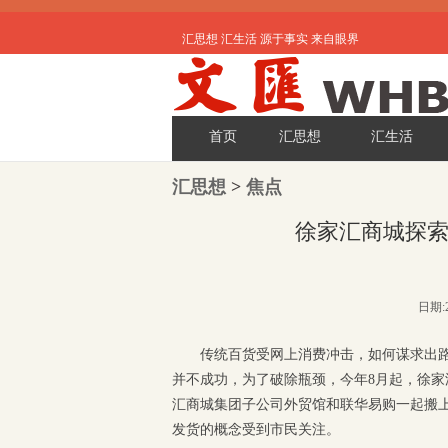
汇思想 汇生活 源于事实 来自眼界
首页
汇思想
汇生活
汇思想
>
焦点
徐家汇商城探索
日期:2
传统百货受网上消费冲击，如何谋求出路
并不成功，为了破除瓶颈，今年8月起，徐家
汇商城集团子公司外贸馆和联华易购一起搬上
发货的概念受到市民关注。