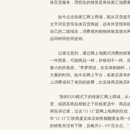
体百货服务，理想化的雏形是将徐家汇地图整
如今点击徐家汇网上商城，能从百货超
太平洋百货等实体百货商超，还有外贸馆和
自己的二级域名，消费者的购物体验直接在
品同种同价同促销。
记者注意到，通过网上地图式消费的探索
一件西装，可能商品一样，价格却不一样。
微小的价格差。”李梦弼说，在实体购物时
大量的时间。如今在网上平台，各家店原本
上消费省却了来回的路费，比实体商店购买时
“新的O2O模式下的徐家汇网上商城，
货，或因其商品相较之下价格更适中、商品
弼告诉记者，过去“11·11”是网上电商的
年“11·11”汇联商厦实体店销售额翻黄金
的销售并没有下降，反略升2—3个百分点。”