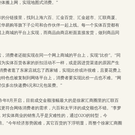
体搬上网，实现地图式消费。”
市的分链接里，找到上海六百、汇金百货、汇金超市、汇联商厦、
联华易购等旗下子公司和合作伙伴一起上线。每一个实体百货都有
网上商城的平台上实现，而商品由商店柜面直接发货，做到商品同
，消费者还能实现在同一个网上商城的平台上，实现“比价”。“同
因为实体百货各家的折扣活动不一样，或是因进货渠道的原因产生
，消费者逛了东家店就忘了西家铺，实现比价或许很难，且要花费上
的特色也被复制到网络平台上，消费者要实现比价一点也不难。“网
仅多出快递费6元和2元包装费。”
从今年8月开启，目前成交金额涨幅最大的是徐家汇商圈里的汇联百
或更符合网络消费者的需求，六百和太平洋的成交额也不错。”李梦
狂欢，对实体商业的销售几乎是灾难性的，通过O2O的转型，今
周一倍。“今年经济形势困难，其它百货的下浮明显，而整个徐家汇商圈