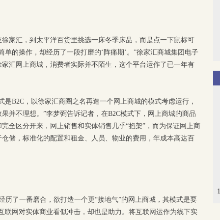
至徐家汇，到太平洋百货里挑选一床冬季床品，而是点一下鼠标可
简单的操作，却经历了一段打磨的‘阵痛期’。”徐家汇商城集团电子
徐家汇网上商城，消费者实际并不陌生，这个平台运作了已一年有
式是B2C，以徐家汇商圈之名再造一个网上商城的模式考虑运行，
果并不理想。”李梦弼告诉记者，在B2C模式下，网上商城的商品
完全区分开来，网上销售和实体销售几乎“掐架”，而为保证网上商
用于仓储，标准化的配置和租金、人员、物业的费用，年成本高达百
经历了一番磨合，欲打造一个更“接地气”的网上商城，其模式是要
“互联网对实体商业看似冲击，却也是助力。将互联网运作为线下实