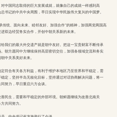
，对中国同志取得的巨大发展成就，就像自己的成就一样感到高
为总书记的中共中央周围，早日实现中华民族伟大复兴的中国梦。
承传统、面向未来、睦邻友好、加强合作”的精神，加强两党两国高
促进双边经贸务实合作，开创中朝关系新的未来。
留给我们的最大外交遗产就是朝中友好。把这一宝贵财富不断传承
场。朝方愿同中方继续保持高层密切交往，加强各领域交流和务实
创朝中关系美好未来。
稳定符合有关各方利益，有利于维护本地区乃至世界和平稳定，需
平稳定，坚持半岛无核化目标，坚持通过对话协商解决问题，将一
共同努力，早日重启六方会谈。
改善民生，需要和平稳定的外部环境。朝鲜愿继续为改善北南关
各方共同努力。
委员、中央书记崔龙海举行了会谈。