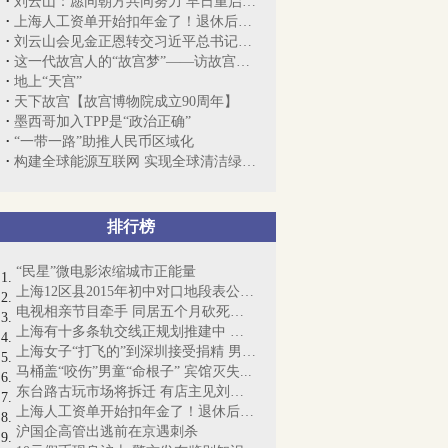
刘云山：愿同朝方共同努力 早日重启六方会谈
上海人工资单开始扣年金了！退休后能拿多...
刘云山会见金正恩转交习近平总书记亲署函
这一代故宫人的“故宫梦”——访故宫博物...
地上“天宫”
天下故宫【故宫博物院成立90周年】
墨西哥加入TPP是“政治正确”
“一带一路”助推人民币区域化
构建全球能源互联网 实现全球清洁绿色电...
排行榜
“民星”微电影浓缩城市正能量
上海12区县2015年初中对口地段表公布（附...
电视相亲节目牵手 同居五个月砍死女友
上海有十多条轨交线正规划推建中 最新进...
上海女子“打飞的”到深圳接受捐精 男子...
马桶盖“咬伤”男童“命根子” 宾馆灭失...
东台路古玩市场将拆迁 有店主见刘德华扫...
上海人工资单开始扣年金了！退休后能拿多...
沪国企高管出逃前在京遇刺杀