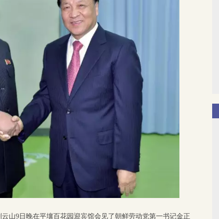
刘云山9日晚在平壤百花园迎宾馆会见了朝鲜劳动党第一书记金正