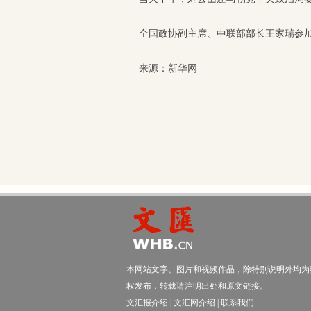
全国政协副主席、中联部部长王家瑞参
来源：新华网
本网站文字、图片和视频作品，除特别说明外均为
权发布，转载请注明出处和原文链接。
文汇报介绍
|
文汇网介绍
|
联系我们