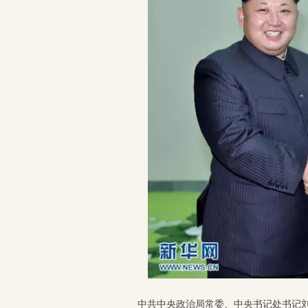
中共中央政治局常委、中央书记处书记