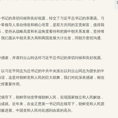
一书记的亲切问候和良好祝愿，转交了习近平总书记的亲署函。习
一辈领导人亲自缔造和精心培育，是双方共同的宝贵财富，值得我
系，坚持从战略高度和长远角度看待和把握中朝关系发展，坚持维
，我们愿从中朝关系大局和两国发展大计出发，同朝方密切沟通、
。
挚感谢，并请刘云山转达对习近平总书记的亲切问候和良好祝愿。
，以习近平同志为总书记的中共中央派出以刘云山同志为团长的中
情谊，这是对朝鲜党和人民的巨大鼓舞，我们对此深表感谢，相信
发挥重要作用。
记领导下，朝鲜劳动党带领朝鲜人民，实现国家独立和人民解放，
的成就。近年来，在金正恩第一书记同志领导下，朝鲜党和人民团
积极进展。中国党和人民对此感到由衷的高兴。