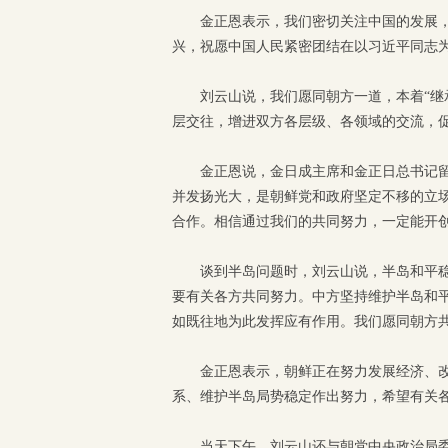
金正恩表示，我们密切关注中国的发展
兴，祝愿中国人民紧密团结在以习近平同志
刘云山说，我们愿同朝方一道，本着“继
层交往，增进双方各层级、各领域的交流，
金正恩说，金日成主席和金正日总书记
并发扬光大，是朝鲜党和政府坚定不移的立
合作。相信通过我们的共同努力，一定能开
谈到半岛问题时，刘云山说，半岛和平
要有关各方共同努力。中方坚持维护半岛和
如既往地为此发挥应有作用。我们愿同朝方
金正恩表示，朝鲜正在努力发展经济、
系、维护半岛局势稳定作出努力，希望有关
当天下午，刘云山还与朝党中央政治局