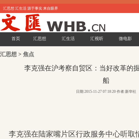
汇思想 汇生活 源于事实 来自眼界
首页
汇思想
汇生活
汇视听
微电影
汇思想
>
焦点
李克强在沪考察自贸区：当好改革的
船
日期:2015-11-27 07:18:20 作者:新华社
李克强在陆家嘴片区行政服务中心听取