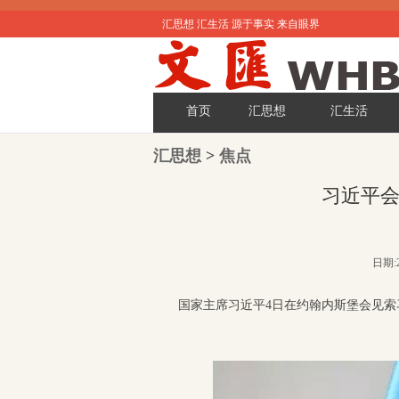
汇思想 汇生活 源于事实 来自眼界
首页
汇思想
汇生活
汇思想
>
焦点
习近平
日期:2
国家主席习近平4日在约翰内斯堡会见索