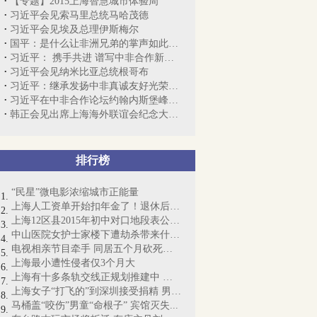
【专题】2015上海智慧城市体验周
习近平会见索马里总统马哈茂德
习近平会见埃及总理伊斯梅尔
国平：是什么让非洲兄弟的掌声如此热烈？
习近平： 携手共进 谱写中非合作新篇章
习近平会见纳米比亚总统根哥布
习近平：继承发扬中非真诚友好光荣传统 ...
习近平在中非合作论坛约翰内斯堡峰会开幕...
韩正会见出席上海海外联谊会纪念大会嘉宾...
排行榜
“民星”微电影浓缩城市正能量
上海人工资单开始扣年金了！退休后能拿多...
上海12区县2015年初中对口地段表公布（附...
中山医院女护士家楼下遭劫杀带来什么警示
电视相亲节目牵手 同居五个月砍死女友
上海最小遭性侵者仅3个月大
上海有十多条轨交线正规划推建中 最新进...
上海女子“打飞的”到深圳接受捐精 男子...
马桶盖“咬伤”男童“命根子” 宾馆灭失...