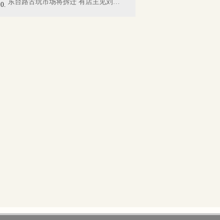
东台路古玩市场将拆迁 有店主见刘德华扫...