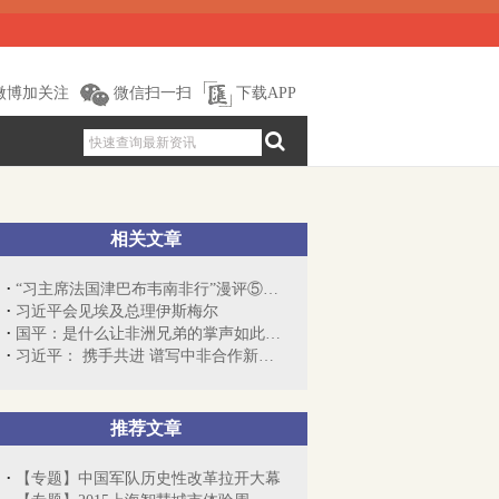
微博加关注
微信扫一扫
下载APP
相关文章
“习主席法国津巴布韦南非行”漫评⑤：“...
习近平会见埃及总理伊斯梅尔
国平：是什么让非洲兄弟的掌声如此热烈？
习近平： 携手共进 谱写中非合作新篇章
推荐文章
【专题】中国军队历史性改革拉开大幕