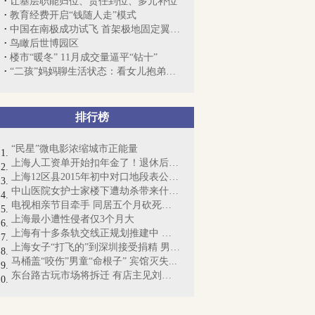
让基层职能归位、责任到位、多元补位
教育经费开启“钱随人走”模式
中国在南极成功试飞 首架极地固定翼飞机
鸟瞰后世博园区
楼市“暖冬” 11月成交量逼平“钻十”
“二孩”妈妈聊生活状态：看女儿抱弟弟就...
排行榜
“民星”微电影浓缩城市正能量
上海人工资单开始扣年金了！退休后能拿多...
上海12区县2015年初中对口地段表公布（附...
中山医院女护士家楼下遭劫杀带来什么警示
电视相亲节目牵手 同居五个月砍死女友
上海最小遭性侵者仅3个月大
上海有十多条轨交线正规划推建中 最新进...
上海女子“打飞的”到深圳接受捐精 男子...
马桶盖“咬伤”男童“命根子” 宾馆灭失...
东台路古玩市场将拆迁 有店主见刘德华扫...