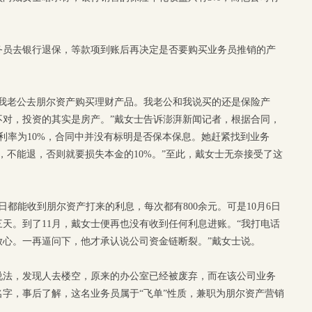
务员去银行退保，等款项到账后再决定是否要购买业务员推销的产
着我老公去朋尔资产购买理财产品。我老公和我说买的还是保险产
不对，投资的其实是房产。”戴女士告诉澎湃新闻记者，根据合同，
化利率为10%，合同中并没有标明是否保本保息。她赶紧找到业务
，不能退，否则就要损失本金的10%。”至此，戴女士无奈接受了这
都能收到朋尔资产打来的利息，每次都有800余元。可是10月6日
天。到了11月，戴女士便再也没有收到任何利息进账。“我打电话
放心。一再逼问下，他才承认说公司资金链断裂。”戴女士说。
说法，发现人去楼空，原来的办公室已经被废弃，而在该公司业务
字，事后了解，这名业务员属于“飞单”性质，兼职为朋尔资产营销