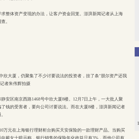
寻求整体资产变现的办法，让客户资金回笼。澎湃新闻记者从上海
调查。
8号，中欣大厦，仍聚集了不少讨要说法的投资者，挂了条“朋尔资产还我
闻记者朱伟辉拍摄
安区南京西路1468号中欣大厦8楼。12月7日上午，一大批人聚
骗了钱的受害者，要向公司讨要说法。而在大厦8楼，澎湃新闻记者
通。
用10万元在上海银行理财柜台购买天安保险的一款理财产品。当购买
员向戴女士暗示称，银行销售的保险年化收益只有3%，而他公司有