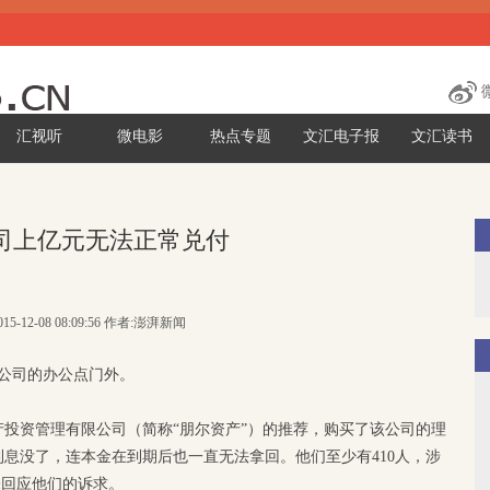
汇视听
微电影
热点专题
文汇电子报
文汇读书
司上亿元无法正常兑付
15-12-08 08:09:56 作者:澎湃新闻
财公司的办公点门外。
投资管理有限公司（简称“朋尔资产”）的推荐，购买了该公司的理
息没了，连本金在到期后也一直无法拿回。他们至少有410人，涉
尚未回应他们的诉求。