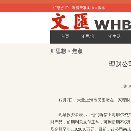
汇思想 汇生活 源于事实 来自眼界
首页
汇思想
汇生活
汇思想
>
焦点
理财公
日期:20
12月7日，大量上海市民围堵在一家理
现场投资者表示，他们听信上海朋尔资产
财产品，前期利息支付正常，可到后期不仅利
及金额至少11029.10万元。目前，该公司