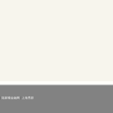
|
陆家嘴金融网
|
上海秀群