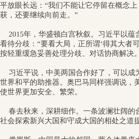
平放眼长远：“我们不能让它停留在概念上
获，还要继续向前走。”
2015年，华盛顿白宫秋叙。习近平以
看待分歧：“要看大局，正所谓‘得其大者可
按轻重缓急妥善处理分歧、对话协商解决
习近平说，中美两国合作好了，可以成
世界和平的助推器。奥巴马同样强调说，
使世界更加安全、繁荣。
春去秋来，深耕细作。一条波澜壮阔的
社会探索新兴大国和守成大国的相处之道