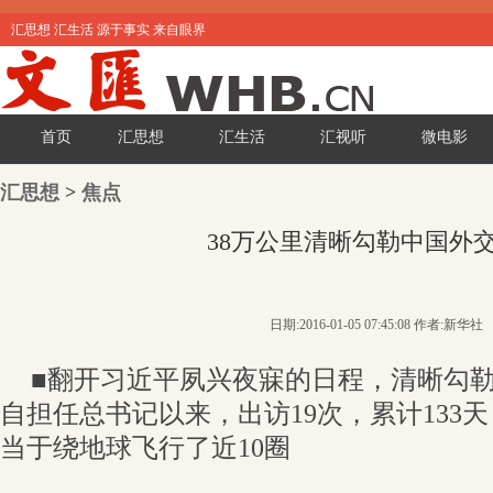
汇思想 汇生活 源于事实 来自眼界
首页
汇思想
汇生活
汇视听
微电影
汇思想
>
焦点
38万公里清晰勾勒中国外
日期:2016-01-05 07:45:08 作者:新华社
■翻开习近平夙兴夜寐的日程，清晰勾
自担任总书记以来，出访19次，累计133
当于绕地球飞行了近10圈