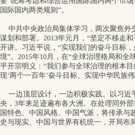
要“统筹考虑和综合运用国际国内两个市场
国际国内两类规则”。
中共中央政治局集体学习，两次聚焦外
谋划和部署。2013年元月，“坚定不移走
开讲。习近平说，“实现我们的奋斗目标，
境”。2015年10月，在“全球治理格局和
平开宗明义：“我们参与全球治理的根本目
现‘两个一百年’奋斗目标、实现中华民族
一边顶层设计，一边积极实践。以习近
央，3年来足迹遍布各大洲。在处理同外
国特色、中国风格、中国气派，将传承与
史与现实、中国与世界有机统一，开局布