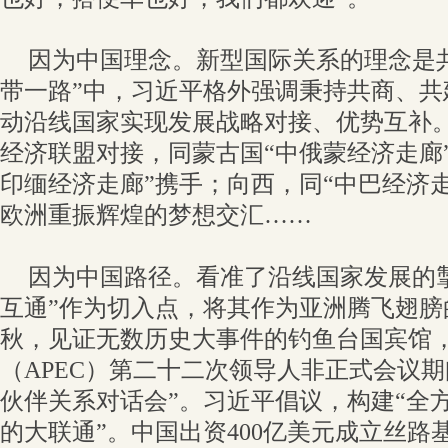
因为中国理念。新型国际关系的理念是
带一路”中，习近平格外强调秉持共商、共
动沿线国家实现发展战略对接、优势互补
经济联盟对接，同蒙古国“中俄蒙经济走廊
印缅经济走廊”携手；向西，同“中巴经济
欧洲重振辉煌的梦想交汇……
因为中国路径。看准了沿线国家发展的
互通”作为切入点，将其作为亚洲腾飞翅膀的
秋，见证无数历史大事件的钓鱼台国宾馆
（APEC）第二十二次领导人非正式会议期
伙伴关系对话会”。习近平倡议，构建“全
的大联通”。中国出资400亿美元成立丝路