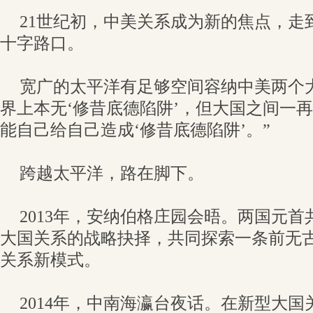
21世纪初，中美关系成为新的焦点，走
十字路口。
宽广的太平洋有足够空间容纳中美两个
界上本无‘修昔底德陷阱’，但大国之间一
能自己给自己造成‘修昔底德陷阱’。”
跨越太平洋，路在脚下。
2013年，安纳伯格庄园会晤。两国元
大国关系的战略抉择，共同探索一条前无
关系新模式。
2014年，中南海瀛台夜话。在新型大国