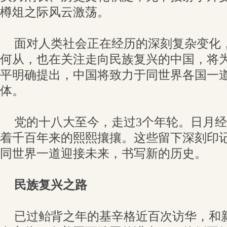
樽俎之际风云激荡。
面对人类社会正在经历的深刻复杂变化
何从，也在关注走向民族复兴的中国，将
平明确提出，中国将致力于同世界各国一
体。
党的十八大至今，走过3个年轮。日月
着千百年来的熙熙攘攘。这些留下深刻印
同世界一道迎接未来，书写新的历史。
民族复兴之路
已过鲐背之年的基辛格近百次访华，和