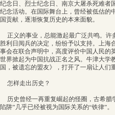
纪念日、烈士纪念日、南京大屠杀死难者
纪念活动。在国际舞台上，曾经被低估的
国贡献，逐渐恢复历史的本来面貌。
正义的事业，总能激起最广泛共鸣。许
胜利日阅兵的决定，纷纷予以支持。上海
事会在联合声明中，高度评价中国人民的
世界掀起为中国抗战正名之风。牛津大学教
国，被遗忘的盟友》，打开了一扇让人们
怎样走出历史？
历史曾经一再重复崛起的怪圈，古希腊
陷阱”几乎已经被视为国际关系的“铁律”。