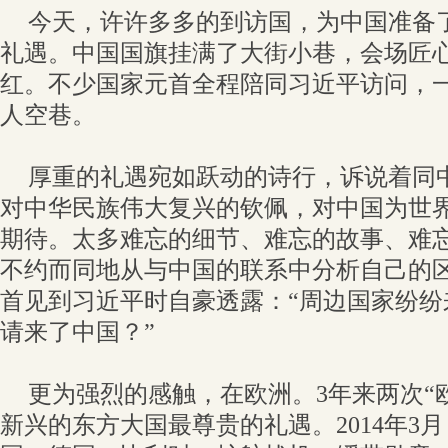
今天，许许多多的到访国，为中国准备
礼遇。中国国旗挂满了大街小巷，会场匠
红。不少国家元首全程陪同习近平访问，
人空巷。
厚重的礼遇宛如跃动的诗行，诉说着同
对中华民族伟大复兴的钦佩，对中国为世
期待。太多难忘的细节、难忘的故事、难
不约而同地从与中国的联系中分析自己的
首见到习近平时自豪透露：“周边国家纷纷
请来了中国？”
更为强烈的感触，在欧洲。3年来两次“
新兴的东方大国最尊贵的礼遇。2014年3