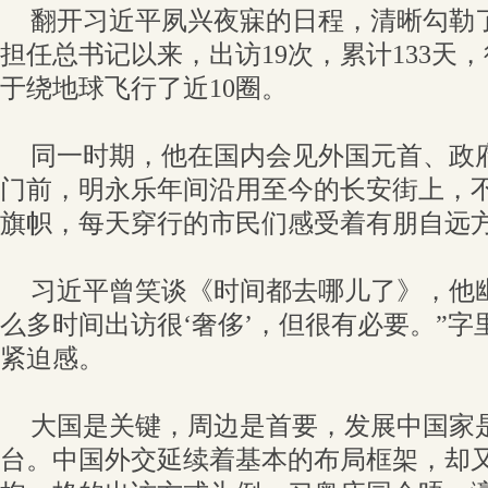
翻开习近平夙兴夜寐的日程，清晰勾勒
担任总书记以来，出访19次，累计133天
于绕地球飞行了近10圈。
同一时期，他在国内会见外国元首、政府
门前，明永乐年间沿用至今的长安街上，
旗帜，每天穿行的市民们感受着有朋自远
习近平曾笑谈《时间都去哪儿了》，他
么多时间出访很‘奢侈’，但很有必要。”
紧迫感。
大国是关键，周边是首要，发展中国家
台。中国外交延续着基本的布局框架，却