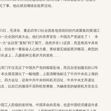
00元了事。他出狱后继续在租界活动。
 23日，毛泽东、董必武等13位全国各地党组织的代表聚集到黄浦江
第一次全国代表大会。他们向世界宣告：中国共产党诞生了！ 本
大”会议室“复制”到了展厅。虽然并非1:1还原，而是将其中具有
制，但自有一番振奋人心的力量。青砖黛瓦镶嵌西洋雕花，典型的
张长桌上，几盏瓷杯泛着岁月的底色……
库门不仅见证了中国共产党的呱呱坠地，而且自党创建后的12年
。本次展览展出了一幅地图，上面清晰地标注了中共中央在上海的
大、四大会址，还有中共中央特科机关旧址、中共中央文库遗址
信念，以自己的顽强不屈和机智勇敢，为确保党的秘密机关安全立
中国工人阶级的发祥地、中国革命的圣地，也是中国经济建设许多