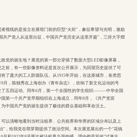
者视线的是耸立在展馆门前的巨型“火炬”，象征希望与光明，激励
国共产党人从这里出征，中国共产党历史从这里开篇”，三排大字熠
大政党的诞生地？展览的第一部分穿插了数面大型LED影像屏幕，
纪之前，有一些影像资料还是首次公开展示，为回望历史提供了可
有了庞大的工人阶级队伍。从1915年开始，在这座城市，各类思
5年9月，陈独秀在上海创办《青年杂志》，吹响了新文化运动的号
爆发了五四运动。同年6月，第一个全国性的学生组织———中华全国
，中国第一个共产党早期组织在上海成立，同年8月，《共产党宣
，为中国共产党的诞生提供了极佳的群众基础和革命沃土。
，可以清晰地看到当时法租界、公共租界和华界的区域分布以及上
治”，给我党在萌芽期提供了政治空间。本次展览展出的一个“花钱
10月和1922年8月两次被法租界当局拘捕，理由都是宣传“过激主