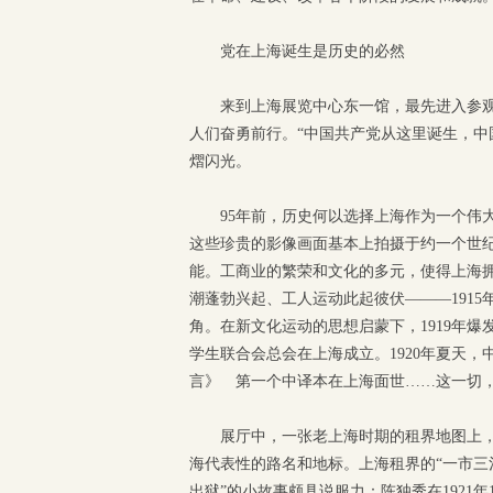
党在上海诞生是历史的必然
来到上海展览中心东一馆，最先进入参观
人们奋勇前行。“中国共产党从这里诞生，中
熠闪光。
95年前，历史何以选择上海作为一个伟
这些珍贵的影像画面基本上拍摄于约一个世
能。工商业的繁荣和文化的多元，使得上海拥
潮蓬勃兴起、工人运动此起彼伏———191
角。在新文化运动的思想启蒙下，1919年
学生联合会总会在上海成立。1920年夏天
言》 第一个中译本在上海面世……这一切
展厅中，一张老上海时期的租界地图上
海代表性的路名和地标。上海租界的“一市三
出狱”的小故事颇具说服力：陈独秀在1921年