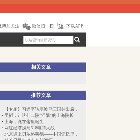
微博加关注
微信扫一扫
下载APP
相关文章
推荐文章
【专题】习近平访塞波乌三国并出席上合峰会
吴韬：让喀什二院“涅槃”的上海院长
上海，党在这里诞生
网红经济搅局618电商大战
北京遇上贝尔格莱德——中国记忆里的塞尔...