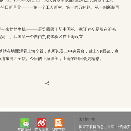
地。1949年5月27日，人民解放军以摧枯拉朽之势解放了上海。
海的日新月异———第一个工人新村、第一艘万吨轮、第一例断肢再
岸带来勃勃生机———展览回顾了新中国第一家证券交易所在沪鸣
岛完工、我国第一个自由贸易试验区在上海设立……
既可以站在地面观看上海全景，也可以登上中央看台，戴上VR眼镜，身
海浦东浦西全貌。今日的上海很美，上海的明日会更精彩。
友情链接
国家互联网信息办公室
|
上海静安
互动微信
官方微博
APP下载