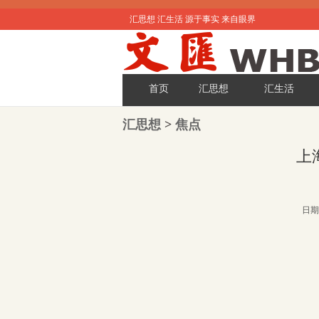
汇思想 汇生活 源于事实 来自眼界
首页
汇思想
汇生活
汇思想
>
焦点
上
日期: