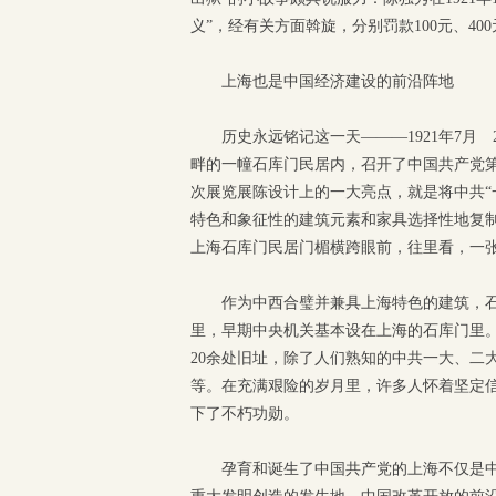
义”，经有关方面斡旋，分别罚款100元、4
上海也是中国经济建设的前沿阵地
历史永远铭记这一天———1921年7月
畔的一幢石库门民居内，召开了中国共产党
次展览展陈设计上的一大亮点，就是将中共“一
特色和象征性的建筑元素和家具选择性地复
上海石库门民居门楣横跨眼前，往里看，一
作为中西合璧并兼具上海特色的建筑，石
里，早期中央机关基本设在上海的石库门里
20余处旧址，除了人们熟知的中共一大、二
等。在充满艰险的岁月里，许多人怀着坚定
下了不朽功勋。
孕育和诞生了中国共产党的上海不仅是