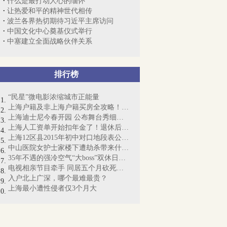
什么是最打动人心的缅怀
让热爱和平的精神世代相传
波兰各界热切期待习近平主席访问
中国文化中心奠基仪式举行
中塞建立全面战略伙伴关系
排行榜
“民星”微电影浓缩城市正能量
上海户籍及非上海户籍买房全攻略！必须收藏
上海迪士尼今春开园 公布舞台秀细节（附...
上海人工资单开始扣年金了！退休后能拿多...
上海12区县2015年初中对口地段表公布（附...
中山医院女护士家楼下遭劫杀带来什么警示
35年不遇的强冷空气“大boss”双休日登场
电视相亲节目牵手 同居五个月砍死女友
入户北上广深，哪个最难最贵？
上海最小遭性侵者仅3个月大