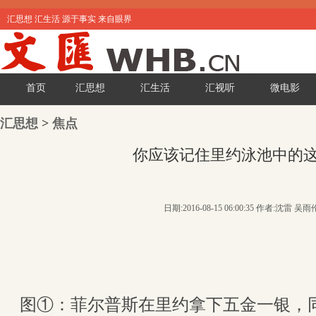
汇思想 汇生活 源于事实 来自眼界
首页
汇思想
汇生活
汇视听
微电影
汇思想
>
焦点
你应该记住里约泳池中的
日期:2016-08-15 06:00:35 作者:沈雷 吴雨
图①：菲尔普斯在里约拿下五金一银，同