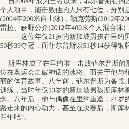
自2004年成为王者以来，菲尔普斯在
个人项目，能击败他的人只有七位，分别是
(2004年200米自由泳)，勒克劳斯(2012年
雷拉、萩野公介(2012年400米个人混合泳
———这位年仅21岁的新加坡男孩在里约男
50秒39夺冠，而菲尔普斯以51秒14获得银
斯库林成了在里约唯一击败菲尔普斯的
位在奥运会击破神话的泳将。而关于他与
丽的体育故事。八年前，菲尔普斯为备战
训练，当时年仅13岁的新加坡男孩斯库林
念。八年后，他与偶像在里约重逢，21岁
路走来的内心动力，甚至在决赛后，斯库林
四年吧”。