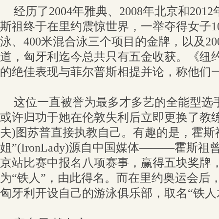
经历了2004年雅典、2008年北京和20
斯祖终于在里约震惊世界，一举夺得女子10
泳、400米混合泳三个项目的金牌，以及2
道，匈牙利迄今总共只有五金收获。《纽
的绝佳表现与菲尔普斯相提并论，称他们一
这位一直被誉为最多才多艺的全能型选
或许归功于她在伦敦失利后立即更换了教练
夫)图苏普直接执教自己。有趣的是，霍斯
姐”(IronLady)源自中国媒体———霍
京站比赛中报名八项赛事，赢得五块奖牌
为“铁人”，由此得名。而在里约奥运会后
匈牙利开设自己的游泳俱乐部，取名“铁人