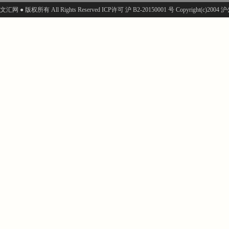
文汇网 ● 版权所有 All Rights Reserved ICP许可 沪 B2-20150001 号 Copyright(c)200