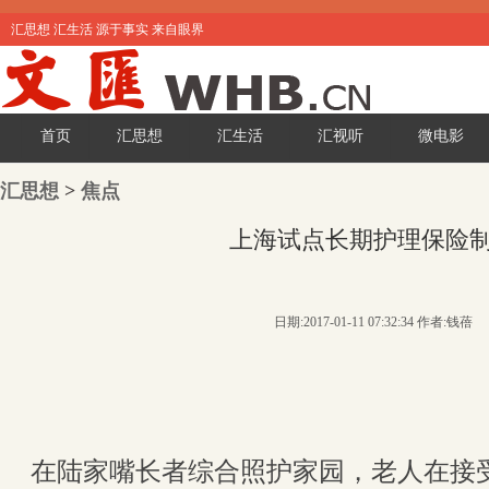
汇思想 汇生活 源于事实 来自眼界
首页
汇思想
汇生活
汇视听
微电影
汇思想
>
焦点
上海试点长期护理保险
日期:2017-01-11 07:32:34 作者:钱蓓
在陆家嘴长者综合照护家园，老人在接