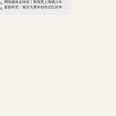
网络媒体走转改丨寒假里上海俩少年千里独...
最新研究：南京大屠杀创伤记忆对幸存者造...