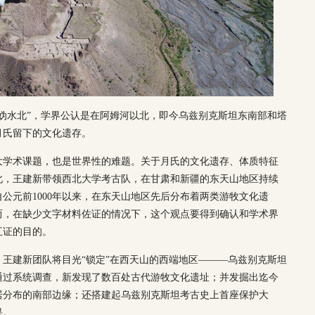
妫水北”，学界公认是在阿姆河以北，即今乌兹别克斯坦东南部和塔
月氏留下的文化遗存。
大学术课题，也是世界性的难题。关于月氏的文化遗存、体质特征
此，王建新带领西北大学考古队，在甘肃和新疆的东天山地区持续
自公元前1000年以来，在东天山地区先后分布着两类游牧文化遗
而，在缺少文字材料佐证的情况下，这个观点要得到确认和学术界
互证的目的。
王建新团队将目光“锁定”在西天山的西端地区———乌兹别克斯坦
通过系统调查，新发现了数百处古代游牧文化遗址；并发掘出迄今
居分布的南部边缘；还搭建起乌兹别克斯坦考古史上首座保护大
果。