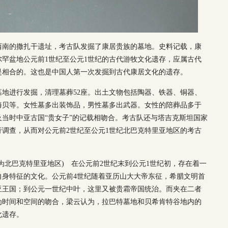
罕西南的撒扎干遗址，考古队发掘了康居贵族的墓地。史料记载，康
罕盆地公元前1世纪至公元1世纪的古代游牧文化遗存，应属古代
是相合的。这也是中国人第一次发掘到古代康居文化的遗存。
特墓地进行发掘，清理墓葬52座。出土文物包括陶器、铁器、铜器、
海贝等。女性墓多出装饰品，男性墓多出武器。女性的陪葬品多于
当时中亚古国“贵女子”的记载相吻合。考古队还与塔吉克斯坦国家
调查，从而对公元前2世纪至公元1世纪北巴克特里亚地区的考古
为北巴克特里亚地区) 在公元前2世纪末到公元1世纪初，存在着一
自身特征的文化。公元前4世纪随着亚历山大大帝东征，希腊文明首
亚王国；到公元一世纪中叶，这里又被贵霜帝国统治。而夹在二者
为时间和空间的吻合，梁云认为，拉巴特墓地和贝希肯特谷地内的
化遗存。