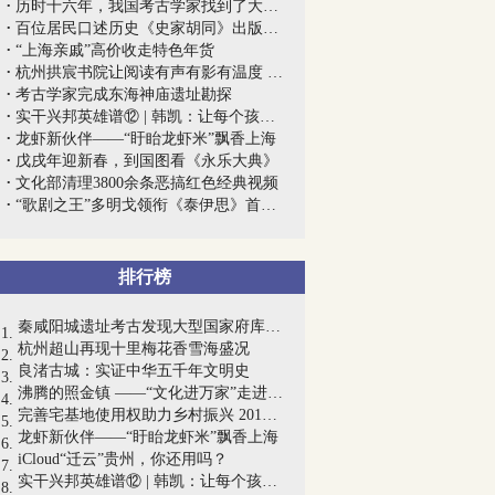
历时十六年，我国考古学家找到了大月氏文...
百位居民口述历史《史家胡同》出版，留住...
“上海亲戚”高价收走特色年货
杭州拱宸书院让阅读有声有影有温度 捧起...
考古学家完成东海神庙遗址勘探
实干兴邦英雄谱⑫ | 韩凯：让每个孩子都...
龙虾新伙伴——“盱眙龙虾米”飘香上海
戊戌年迎新春，到国图看《永乐大典》
文化部清理3800余条恶搞红色经典视频
“歌剧之王”多明戈领衔《泰伊思》首演国...
排行榜
秦咸阳城遗址考古发现大型国家府库，见证...
杭州超山再现十里梅花香雪海盛况
良渚古城：实证中华五千年文明史
沸腾的照金镇 ——“文化进万家”走进陕...
完善宅基地使用权助力乡村振兴 2017义乌...
龙虾新伙伴——“盱眙龙虾米”飘香上海
iCloud“迁云”贵州，你还用吗？
实干兴邦英雄谱⑫ | 韩凯：让每个孩子都...