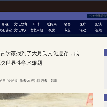
影视
文汇教育
环球
近距离
笔会
医疗
汇演
文汇讲堂
文汇学人
读书周报
视觉
专题
活动
视频
考古学家找到了大月氏文化遗存，成
解决世界性学术难题
05日 09:05:51 作者:本报驻陕记者 韩宏