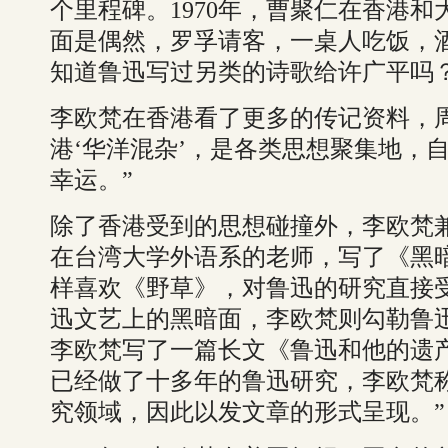
个里程碑。1970年，曹聚仁在香港和
面是偶然，罗孚请客，一桌人吃饭，
知道鲁迅写过另类的诗歌给许广平吗？
李欧梵在香港看了更多的传记资料，
港‘华洋混杂’，是各类思想聚集地，
幸运。”
除了香港受到的思想碰撞外，李欧梵
在台湾大学外语系的老师，写了《黑
样喜欢《野草》，对鲁迅的研究直接
迅文艺上的黑暗面，李欧梵则勾勒鲁
李欧梵写了一篇长文《鲁迅和他的遗
已经做了十多年的鲁迅研究，李欧梵
究领域，因此以发文章的形式呈现。”