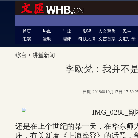
首页
热点
时政
影视
人文聚焦
民生
汇演
运动
理评
科技文摘
文艺百家
文汇讲堂
综合
>
讲堂新闻
李欧梵：我并不
日期:2018年10月17日 17:59
还是在上个世纪的某一天，在华东师
座，有关新著《上海摩登》的话题，