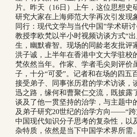
片。昨天（16日）上午，这位思想史
研究大家在上海师范大学再次引发现象
同行：现代文学与当代中国”学术研
教授李欧梵以半小时视频访谈方式“出
生，幽默睿智。现场的同龄老友批评
洪子诚，上半年在香港中文大学驻校
梵依然当年。作家、学者毛尖则评价
子，十分“可爱”。记者和在场的四五
接受弟子、同事张历君的学术访谈，
迅之路，缘何和曹聚仁交流，既披露
谈及了他一贯坚持的治学，与主题中的
及弟子研究20世纪的治学方向——“
中国现代知识分子思考的复杂性，以
杂特质，依然是当下中国学术界所需