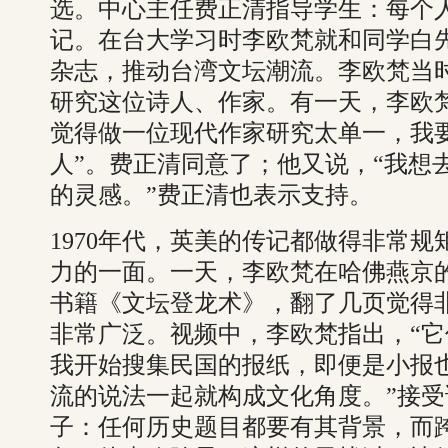
选。中心主任费正清指导学生：每个
记。在台大学习时李欧梵就和同学白
杂志，推动台湾文坛潮流。李欧梵当
研究这位诗人、作家。有一天，李欧
觉得做一位现代作家研究太单一，我要
人”。费正清同意了；他又说，“我想
的灵感。”费正清也表示支持。
1970年代，英美的传记都做得非常
力的一面。一天，李欧梵在哈佛燕京
书籍《文坛登龙术》，翻了几页觉得
非常广泛。视频中，李欧梵指出，“
我开始搜集民国的报纸，即便是小报
流的说法一起就构成文化角度。”接
子：任何历史题目都要有其背景，而