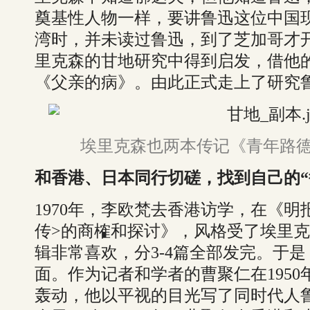
奠基性人物一样，要讲鲁迅这位中国
湾时，并未读过鲁迅，到了芝加哥才
里克森的甘地研究中得到启发，借他
《父亲的病》。由此正式走上了研究
埃里克森也两本传记《青年路
和香港、日本同行切磋，找到自己的“
1970年，李欧梵去香港访学，在《明
传>的商榷和探讨》，风格受了埃里
辑非常喜欢，分3-4篇全部发完。于
面。作为记者和学者的曹聚仁在195
轰动，他以平视的目光写了同时代人