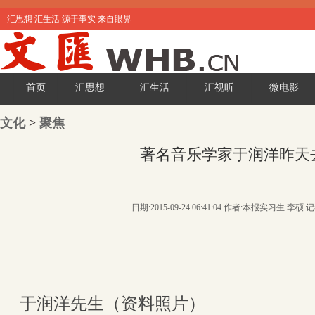
汇思想 汇生活 源于事实 来自眼界
首页
汇思想
汇生活
汇视听
微电影
文化
>
聚焦
著名音乐学家于润洋昨天
日期:2015-09-24 06:41:04 作者:本报实习生 李硕
于润洋先生（资料照片）