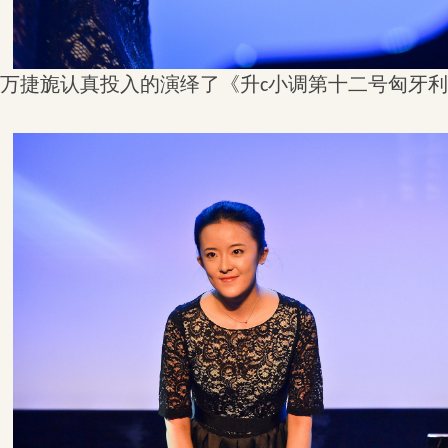
万捷旎认真投入的演绎了
《升
小调第十二号匈牙利
c