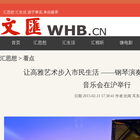
汇思想 汇生活 源于事实 来自眼界
首页
汇思想
汇生活
汇视听
微电影
汇思想
>
看点
让高雅艺术步入市民生活 ——钢琴演
音乐会在沪举行
日期:2015-02-11 17:38:41 作者:欣闻 耳东