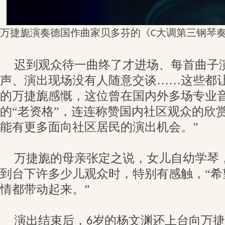
万捷旎
演奏德国作曲家贝多芬的《
大调第三钢琴
C
迟到观众待一曲终了才进场、每首曲子
声、演出现场没有人随意交谈……这些都
的万捷旎感慨，这位曾在国内外多场专业
的“老资格”，连连称赞国内社区观众的欣
能有更多面向社区居民的演出机会。”
万捷旎的母亲张定之说，女儿自幼学琴
到台下许多少儿观众时，特别有感触，“希
情都带动起来。”
演出结束后，
岁的杨文渊还上台向万捷
6