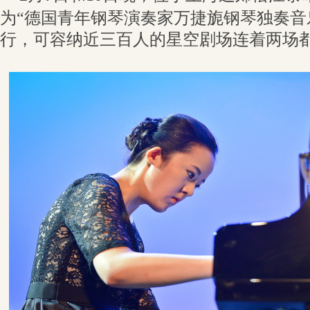
为“德国青年钢琴演奏家万捷旎钢琴独奏音
行，
可容纳近三百人的星空剧场连着两场