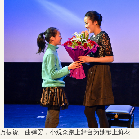
万捷旎一曲弹罢，
小观众跑上舞台为她献上鲜花。