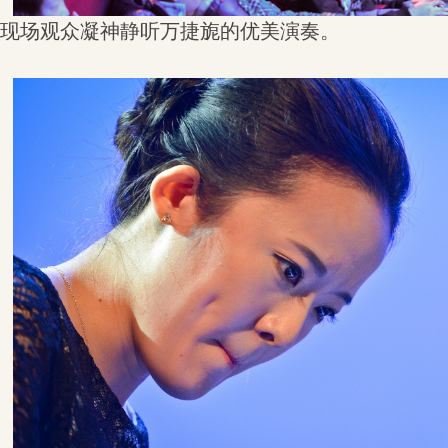
现场观众凝神静听万捷旎的优美演奏。