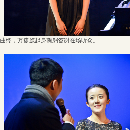
曲终，万捷旎起身鞠躬答谢在场听众。