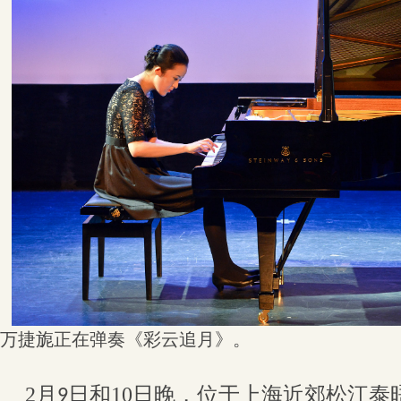
万捷旎正在弹奏《彩云追月》。
2
月
日和10日晚，位于上海近郊松江泰
9