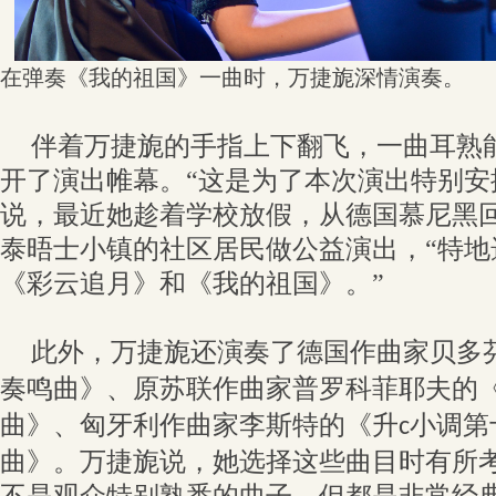
在弹奏《我的祖国》一曲时，万捷旎深情演奏。
伴着万捷旎的手指上下翻飞，一曲耳熟
开了演出帷幕。“这是为了本次演出特别安
说，最近她趁着学校放假，从德国慕尼黑
泰晤士小镇的社区居民做公益演出，“特地
《彩云追月》和《我的祖国》。”
此外，万捷旎还演奏了德国作曲家贝多
奏鸣曲》、原苏联作曲家普罗科菲耶夫的
曲》、匈牙利作曲家李斯特的《升
小调第
c
曲》。万捷旎说，她选择这些曲目时有所考