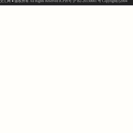
文汇网 ● 版权所有 All Rights Reserved ICP许可 沪 B2-20150001 号 Copyright(c)2004