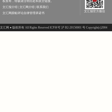
权发布，转载请注明出处和原文链接。
文汇报介绍
|
文汇网介绍
|
联系我们
文汇报官方微信
文汇网跟帖评论自律管理承诺书
文汇网 ● 版权所有 All Rights Reserved ICP许可 沪 B2-20150001 号 Copyright(c)2004