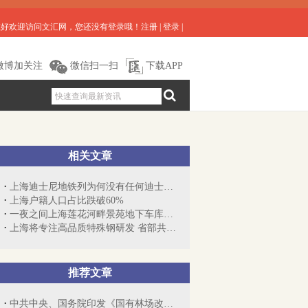
您好欢迎访问文汇网，您还没有登录哦！
注册
|
登录
|
微博加关注
微信扫一扫
下载APP
相关文章
上海迪士尼地铁列为何没有任何迪士尼元素
上海户籍人口占比跌破60%
一夜之间上海莲花河畔景苑地下车库25辆车...
上海将专注高品质特殊钢研发 省部共建国...
推荐文章
中共中央、国务院印发《国有林场改革方案...