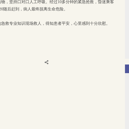
物，坚持口对口人工呼吸。经过10多分钟的紧急抢救，昏迷乘客
20随后赶到，病人最终脱离生命危险。
的急救专业知识现场救人，得知患者平安，心里感到十分欣慰。