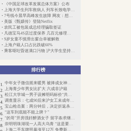
《中国足球改革发展总体方案》公布
上海大学生列车救病人 列车长致电学校表...
7号线今晨早高峰发生故障 网友：想出站都...
美版《甄嬛传》登陆Netflix
农民工被包装成总经理骗取签证
凡德宝马4S店过度保养 几百元修理费开价10万
9岁女童不慎滑出窗台幸被解救
上海户籍人口占比跌破60%
乘客呕吐昏迷满口污物 沪大学生坚持人工呼吸
排行榜
中年女子微信摇来暖男 被捧成女神却丧命
上海青少年男女比扩大 六成非沪籍
松江大学城一男子设摊明码标价“共享女友...
调查显示：七成90后来沪女工未成年时尝“...
宝山枪击案：两分钟后，决定折返杀人……
“这车到底能不能上牌？”
“的哥”开房强奸醉酒女子 留字条求继续交往
崇明明珠湖现一人高大乌青 “这是要成精啊”
上海二手车牌照暴涨至12万 免费新能源牌...