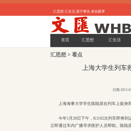
汇思想 汇生活 源于事实 来自眼界
首页
汇思想
汇生活
汇思想
>
看点
上海大学生列车
日期:2015-
上海海事大学学生陈陆原在列车上挺身
今年1月28日下午，K1102次列车即
立即通过车内广播寻求医护人员帮助。陈陆