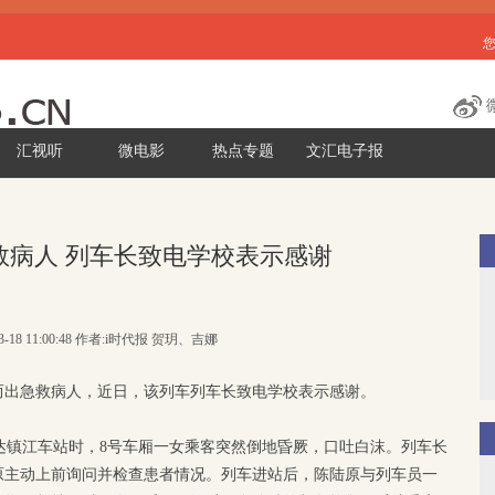
汇视听
微电影
热点专题
文汇电子报
救病人 列车长致电学校表示感谢
03-18 11:00:48 作者:i时代报 贺玥、吉娜
而出急救病人，近日，该列车列车长致电学校表示感谢。
将到达镇江车站时，8号车厢一女乘客突然倒地昏厥，口吐白沫。列车长
原主动上前询问并检查患者情况。列车进站后，陈陆原与列车员一