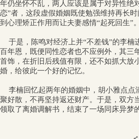
年仍坐怀不乱，两人应该是属于对异性绝对
恋”者，这段虚假婚姻既使勉强维持再长时
到心理矫正作用而让夫妻感情“起死回生”
于是，陈鸣对经济上并“不差钱”的李楠
百年恩，既便同性恋者也不应例外，其三
首饰，在折旧后残值有限，还不如抓大放
婚，给彼此一个好的记忆。
李楠回忆起两年的婚姻中，胡小雅点点
聚好散，不再坚持返还财产。于是，双方
领取了离婚调解书，结束了一场同床异梦