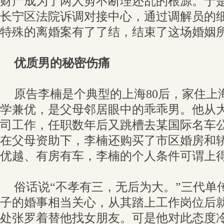
财产成为了两人剪不断理还乱的根源。于
长宁区法院诉调对接中心，通过调解员的
特殊的离婚案有了了结，结束了这场婚姻
优质男的秘密伤痛
原告李楠是个典型的上海80后，家住上
学兼优，是父母邻居眼中的乖乖男。他从
司工作，任职数年后又跳槽去某国际名车
在父母资助下，李楠还购买了市区婚房和
优越、有房有车，李楠的个人条件可谓上
俗话说“不孝有三，无后为大。”三代单
子的婚事相当关心，从其踏上工作岗位后
处张罗着替他找女朋友。可是他对此态度