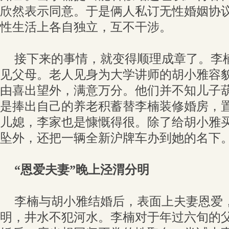
欣然表示同意。于是俩人私订无性婚姻协
性生活上各自独立，互不干涉。
接下来的事情，就变得顺理成章了。李
见父母。老人见身为大学讲师的胡小雅容
由喜出望外，满意万分。他们并不知儿子
是捧出自己的养老积蓄替李楠装修婚房，
儿媳，李家也是慷慨得很。除了给胡小雅
坠外，还把一辆全新沪牌车办到她的名下
“恩爱夫妻”晚上泾渭分明
李楠与胡小雅结婚后，表面上夫妻恩爱
明，井水不犯河水。李楠对于年过六旬的