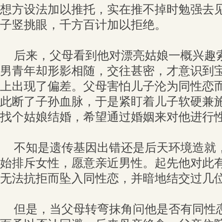
想方设法加以推托，实在推不掉时勉强去
子竖挑眼，千方百计加以拒绝。
后来，父母看到他对漂亮姑娘一概兴趣
男青年却形影相随，交往甚密，才意识到
上出现了偏差。父母害怕儿子沦为同性恋
此断了子孙血脉，于是紧盯着儿子软硬兼
找个姑娘结婚，希望通过婚姻来对他进行
不知是遗传基因出错还是后天环境造就
始排斥女性，愿意亲近男性。起先他对此
无法抗拒而坠入同性恋，并暗地结交过几
但是，当父母转弯抹角问他是否有同性