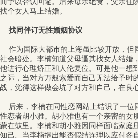
而予以否认回避。后来母亲绝食，父亲住
找个女人马上结婚。
找同伴订无性婚姻协议
作为国际大都市的上海虽比较开放，但
社会暗处。李楠知道父母逼其找女人结婚
他进行心理矫正和人伦复位。可是他一想
之际，当对方万般索爱而自己无法给予时
战，觉得这样做会坑了对方和自己，在良
后来，李楠在同性恋网站上结识了一位
性恋者胡小雅。胡小雅也有一个亲密的女
蒙在鼓里。李楠和胡小雅因同样面临家庭
知己。当李楠提出能否假结连理以应付各