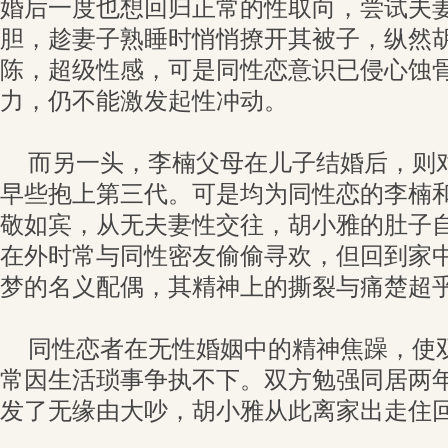
婚后一度也想回归正常的性取向，尝试夫
胆，趁妻子熟睡时悄悄撩开其被子，纵然
陈，超级性感，可是同性恋意识已侵心蚀
力，仍不能激发起性冲动。
而另一头，李楠父母在儿子结婚后，则
早些抱上第三代。可是均为同性恋的李楠
敬如宾，从无夫妻性交往，胡小雅的肚子
在外时常与同性密友偷偷寻欢，但回到家
梦的名义配偶，其精神上的撕裂与痛楚超
同性恋者在无性婚姻中的精神焦躁，使
常因生活琐事争执不下。双方勉强同居两年后
发了无缘由大吵，胡小雅从此离家出走住