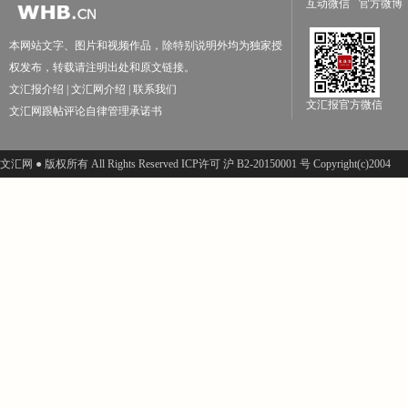
互动微信
官方微博
本网站文字、图片和视频作品，除特别说明外均为独家授
权发布，转载请注明出处和原文链接。
文汇报介绍
|
文汇网介绍
|
联系我们
文汇报官方微信
文汇网跟帖评论自律管理承诺书
文汇网 ● 版权所有 All Rights Reserved ICP许可 沪 B2-20150001 号 Copyright(c)2004