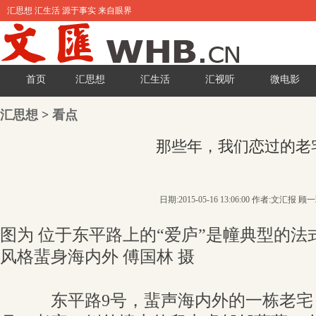
汇思想 汇生活 源于事实 来自眼界
首页
汇思想
汇生活
汇视听
微电影
汇思想
>
看点
那些年，我们恋过的老
日期:2015-05-16 13:06:00 作者:文汇报 顾
图为 位于东平路上的“爱庐”是幢典型的
风格蜚身海内外 傅国林 摄
东平路9号，蜚声海内外的一栋老宅，