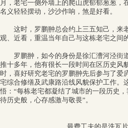
月，老宅一侧外墙上的爬山虎郁郁葱葱，
名义轻轻摆动，沙沙作响，煞是好看。
这时，罗鹏翀总会约上三五知己，来老
观、近看，重温当年自己与这栋老宅之间
罗鹏翀，如今的身份是徐汇漕河泾街道
推十多年，他有很长一段时间在区历史风
时，喜好研究老宅的罗鹏翀先后参与了爱
宅综合修缮及武康路沿线风貌保护工作。
悟：“每栋老宅都凝结了城市的一段历史，
待历史般，心存感激与敬畏”。
最费工夫的是洗瓦