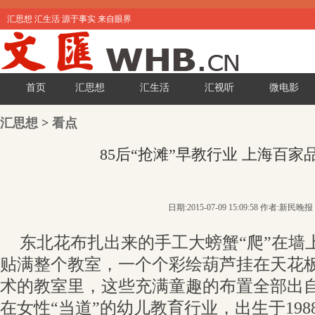
汇思想 汇生活 源于事实 来自眼界
首页
汇思想
汇生活
汇视听
微电影
汇思想
>
看点
85后“抢滩”早教行业 上海百家
日期:2015-07-09 15:09:58 作者:新民晚报
东北花布扎出来的手工大螃蟹“爬”在墙
贴满整个教室，一个个彩绘葫芦挂在天花
术的教室里，这些充满童趣的布置全部出
在女性“当道”的幼儿教育行业，出生于19