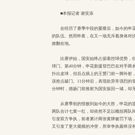
■本报记者 谢笑添
在经历了赛季中段的萎靡后，如今的申花
的队伍。然而昨夜，在又一场充斥着身体对抗
掀翻在地。
比赛伊始，国安始终占据着控球优势，
球门。第40分钟，申花新援登巴巴在对手两
扑出皮球，但后点插上的王赟门前一脚补射，
误抢点破门。11分钟后，表现欲异常强烈的
分钟时，德扬门前推射为国安扳回一城，却
从赛季初的惜败到如今的大胜，申花的逆
两队合计七黄一红，却依然不足以概括两队
引发双方争执，前者累计两张黄牌被罚下场
又引发了更大规模的冲突，所幸争执最终没