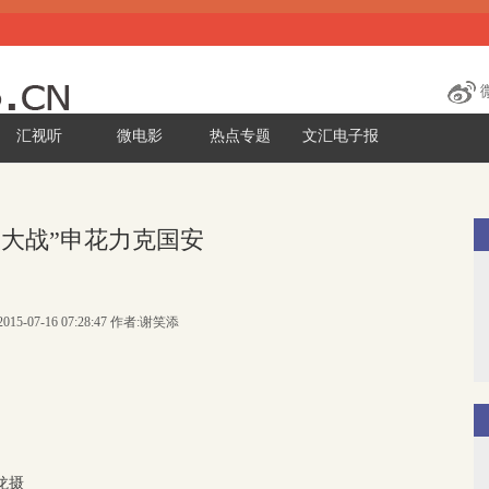
汇视听
微电影
热点专题
文汇电子报
沪大战”申花力克国安
015-07-16 07:28:47 作者:谢笑添
龙摄