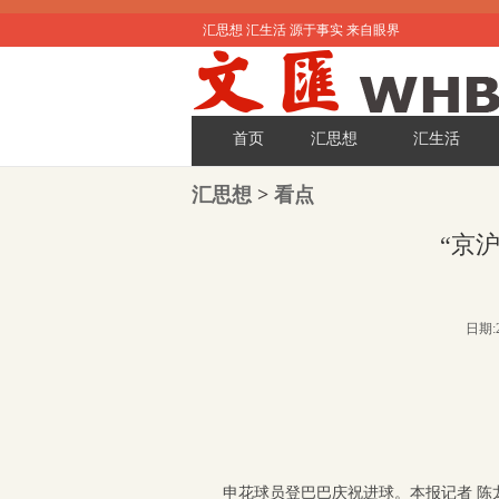
汇思想 汇生活 源于事实 来自眼界
首页
汇思想
汇生活
汇思想
>
看点
“京
日期:2
申花球员登巴巴庆祝进球。
本报记者 陈