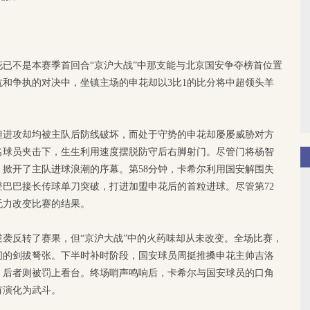
已不是本赛季首回合“京沪大战”中那支能与北京国安争夺榜首位置
和争执的对决中，坐镇主场的申花却以3比1的比分将中超领头羊
但进攻却均被主队后防线破坏，而处于守势的申花却屡屡威胁对方
名球员夹击下，生生利用速度摆脱防守后右脚射门。尽管门将杨智
掀开了主队进球浪潮的序幕。第58分钟，卡希尔利用国安解围失
登巴巴接长传球单刀突破，打进加盟申花后的首粒进球。尽管第72
无力改变比赛的结果。
袭反转了赛果，但“京沪大战”中的火药味却从未改变。全场比赛，
间的剑拔弩张。下半时补时阶段，国安球员周挺推搡申花主帅吉洛
，后者则被罚上看台。终场哨声鸣响后，卡希尔与国安球员的口角
有演化为武斗。