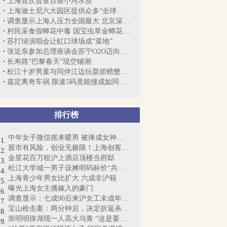
上海首次普查百条小河水质
上海迪士尼六大园区提供众多“全球首发”...
调查显示上海人压力全国最大 北京深圳随后
村民采食假蝉花中毒 国宝虫草金蝉花“躺...
苏打绿演唱会让虹口球场成“菜地”
张近东参加总理座谈会苏宁O2O迈向行业开放
长寿路“巴黎春天”现空铺潮
松江十岁男童与同伴江边玩耍抓螃蟹时溺亡
嘉定离奇车祸 限速5码竟能撞成如同遭遇枪战
排行榜
中年女子微信摇来暖男 被捧成女神却丧命
股市有风险，创业无极限！上海创客梦想起航
金星花百万租沪上酒店顶楼当府邸
松江大学城一男子设摊明码标价“共享女友...
上海青少年男女比扩大 六成非沪籍
曝光上海女主播嫁入的豪门
调查显示：七成90后来沪女工未成年时尝“...
宝山枪击案：两分钟后，决定折返杀人……
崇明明珠湖现一人高大乌青 “这是要成精啊”