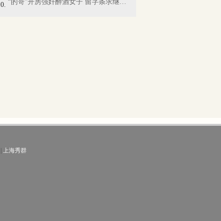
“的哥”开房强奸醉酒女子 留字条求继续交往
|
上海秀群