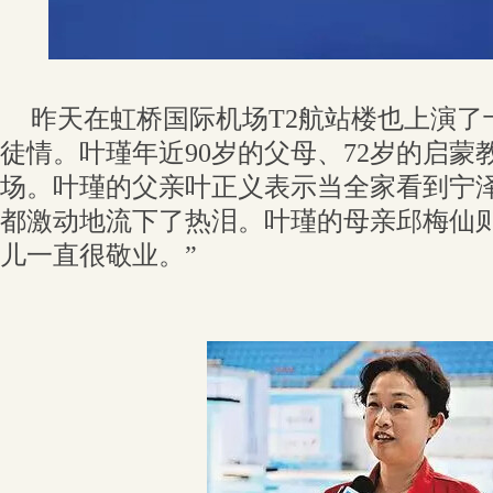
昨天在虹桥国际机场T2航站楼也上演了
徒情。叶瑾年近90岁的父母、72岁的启蒙
场。叶瑾的父亲叶正义表示当全家看到宁
都激动地流下了热泪。叶瑾的母亲邱梅仙则
儿一直很敬业。”