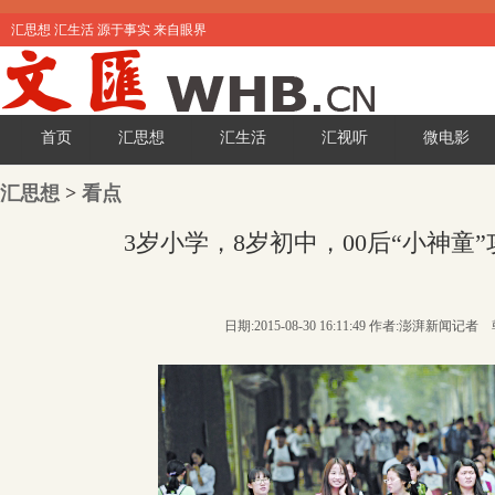
汇思想 汇生活 源于事实 来自眼界
首页
汇思想
汇生活
汇视听
微电影
汇思想
>
看点
3岁小学，8岁初中，00后“小神童
日期:2015-08-30 16:11:49 作者:澎湃新闻记