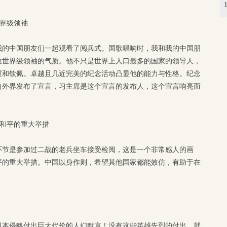
是世界级领袖
我的中国朋友们一起观看了阅兵式。国歌唱响时，我和我的中国朋
位世界级领袖的气质。他不只是世界上人口最多的国家的领导人，
重和钦佩。卓越且几近完美的纪念活动凸显他的能力与性格。纪念
向外界发布了宣言，习主席是这个宣言的发布人，这个宣言响亮而
世界和平的重大举措
环节是参加过二战的老兵坐车接受检阅，这是一个非常感人的画
平的重大举措。中国以身作则，希望其他国家都能效仿，有助于在
日本侵略付出巨大代价的人们默哀！没有这些英雄先烈的付出，就