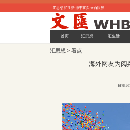
汇思想 汇生活 源于事实 来自眼界
首页
汇思想
汇生活
汇思想
>
看点
海外网友为阅
日期:201