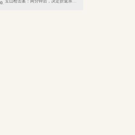
宝山枪击案：两分钟后，决定折返杀人……