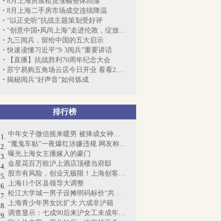
8月上海房屋租赁涨幅整体回落
8月上海二手房市场成交连续降温
“以正史听”抗战主题策划受好评
“创意中国•风尚上海”走进伦敦，绽放中...
九三阅兵，留给中国的五大启示
快速读懂习近平“9·3阅兵”重要讲话
【直播】抗战胜利70周年纪念大会
苏宁易购五角场云店今日开业 看看2.0版...
揭秘阅兵“好声音”如何炼成
排行榜
中年女子微信摇来暖男 被捧成女神却丧命
“魔鬼车贴”一夜爆红涉嫌违规 网友称“...
曝光上海女主播嫁入的豪门
金星花百万租沪上酒店顶楼当府邸
股市有风险，创业无极限！上海创客梦想起航
上海11个区县领导大调整
松江大学城一男子设摊明码标价“共享女友...
上海青少年男女比扩大 六成非沪籍
调查显示：七成90后来沪女工未成年时尝“...