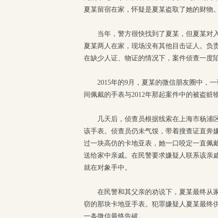
夏某留宿在家，怀疑是夏某盗取了她的财物
当年，警方很快找到了夏某，但夏某对
夏某两人在家，现场没有其他目击证人。负
在缺少人证、物证的情况下，案件侦查一度
2015年的9月，夏某的微信朋友圈中
间佩戴的手表与2012年那起案件中的被盗赃
几天后，侦查员根据线索在上海市杨浦
该手表。侦查员仍未气馁，带着搜查证直奔
过一块高仿的卡地亚表，她一口咬定一直佩
送给家中亲戚。在民警要求嫌疑人联系该亲
就在对象手中。
在民警和其父亲的劝说下，夏某最终从家
窃的那块卡地亚手表。犯罪嫌疑人夏某最终
一条微信最终告破。