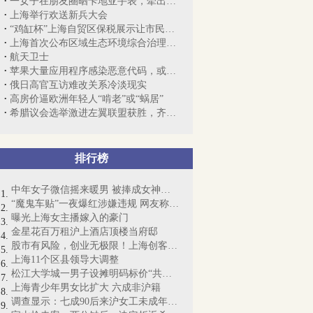
一女子在朋友圈晒卡地亚手表，牵出三年前...
上海举行欢送新兵大会
“鸡缸杯”上海自贸区保税展示让市民饱眼福
上海首次公布区域生态环境综合治理“路径...
航天卫士
苹果大量应用程序感染恶意代码，或影响数...
俄日高官互访难改关系冷淡现实
高房价逼欧洲年轻人“啃老”或“蜗居”
希腊议会选举激进左翼联盟获胜，齐普拉斯...
排行榜
中年女子微信摇来暖男 被捧成女神却丧命
“魔鬼车贴”一夜爆红涉嫌违规 网友称“...
曝光上海女主播嫁入的豪门
金星花百万租沪上酒店顶楼当府邸
股市有风险，创业无极限！上海创客梦想起航
上海11个区县领导大调整
松江大学城一男子设摊明码标价“共享女友...
上海青少年男女比扩大 六成非沪籍
调查显示：七成90后来沪女工未成年时尝“...