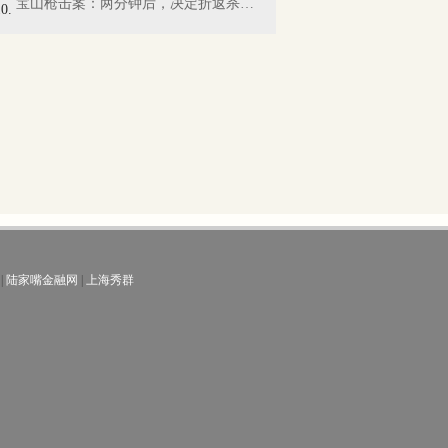
宝山枪击案：两分钟后，决定折返杀人……
|
陆家嘴金融网
|
上海秀群