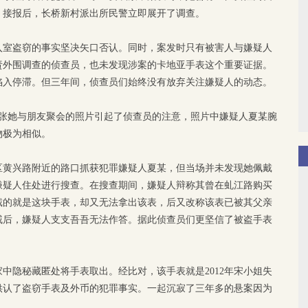
。接报后，长桥新村派出所民警立即展开了调查。
入室盗窃的事实坚决矢口否认。同时，案发时只有被害人与嫌疑人
责外围调查的侦查员，也未发现涉案的卡地亚手表这个重要证据。
陷入停滞。但三年间，侦查员们始终没有放弃关注嫌疑人的动态。
，一张她与朋友聚会的照片引起了侦查员的注意，照片中嫌疑人夏某腕
物极为相似。
区黄兴路附近的路口抓获犯罪嫌疑人夏某，但当场并未发现她佩戴
嫌疑人住处进行搜查。在搜查期间，嫌疑人辩称其曾在虬江路购买
戴的就是这块手表，却又无法拿出该表，后又改称该表已被其父亲
戚后，嫌疑人支支吾吾无法作答。据此侦查员们更坚信了被盗手表
中隐秘藏匿处将手表取出。经比对，该手表就是2012年宋小姐失
供认了盗窃手表及外币的犯罪事实。一起沉寂了三年多的悬案因为