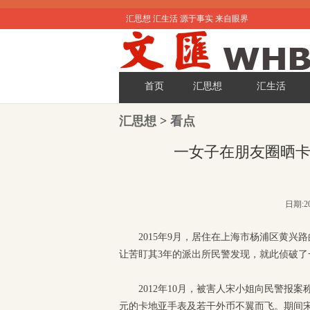
汇思想 汇生活 源于事实 来自眼界
首页
汇思想
汇生活
汇思想
>
看点
一女子在朋友圈晒
日期:20
2015年9月，居住在上海市杨浦区黄
让苦盯其3年的派出所民警发现，就此侦破了
2012年10月，被害人宋小姐向民警
元的卡地亚手表及若干外币不翼而飞。期间