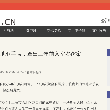
汇视听
微电影
热点专题
文汇电子报
文汇读书
卡地亚手表，牵出三年前入室盗窃案
15-09-22 07:06:35 作者:澎湃新闻
兴路的夏小姐在朋友圈晒了一张朋友聚会的照片，手腕上的卡地亚手表
一起盗窃悬案。
报案称其位于上海市徐汇区龙吴路的家中遭窃，一块价值人民币五万余
宋小姐向警方提供了一条重要线索，案发时，她曾将一位女性网友