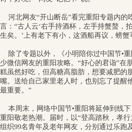
河北网友“开山断岳”看完重阳专题内的
言：“古人云‘右手持酒杯，左手持蟹螯，
生矣。’上有老下有小，这酒船再议，螃蟹
除了专题以外，《小明陪你过中国节•
少微信网友的重阳攻略。“好心的君诣”在
糕虽然好吃，但高糖高脂肪，想要减肥的
嘴。送给自己家里老人时，也别忘了提醒
最重要。”
本周末，网络中国节•重阳将延伸到线
重阳敬老热潮。届时，以“登高踏秋，孝行
组织99名青年及老年网友，分别通过乐跑