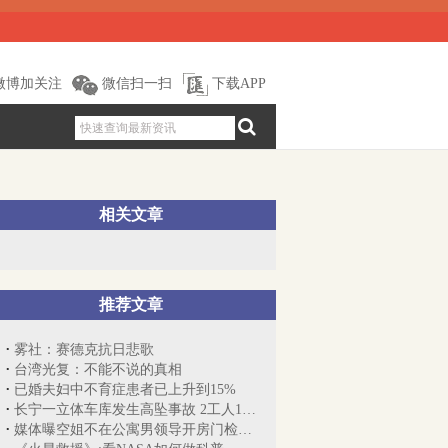
微博加关注
微信扫一扫
下载APP
相关文章
推荐文章
雾社：赛德克抗日悲歌
台湾光复：不能不说的真相
已婚夫妇中不育症患者已上升到15%
长宁一立体车库发生高坠事故 2工人1死1伤
媒体曝空姐不在公寓男领导开房门检查 东...