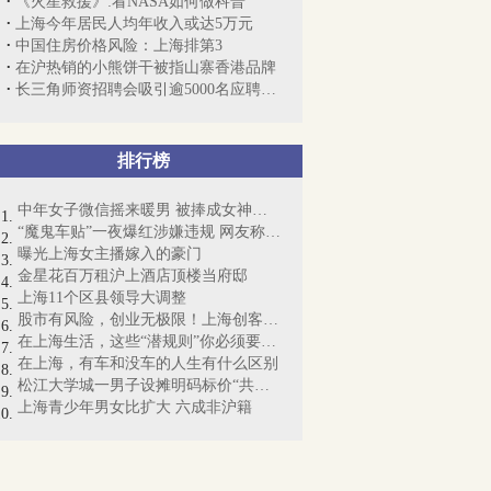
《火星救援》:看NASA如何做科普
上海今年居民人均年收入或达5万元
中国住房价格风险：上海排第3
在沪热销的小熊饼干被指山寨香港品牌
长三角师资招聘会吸引逾5000名应聘者 越...
排行榜
中年女子微信摇来暖男 被捧成女神却丧命
“魔鬼车贴”一夜爆红涉嫌违规 网友称“...
曝光上海女主播嫁入的豪门
金星花百万租沪上酒店顶楼当府邸
上海11个区县领导大调整
股市有风险，创业无极限！上海创客梦想起航
在上海生活，这些“潜规则”你必须要懂！
在上海，有车和没车的人生有什么区别
松江大学城一男子设摊明码标价“共享女友...
上海青少年男女比扩大 六成非沪籍