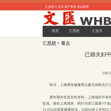
汇思想 汇生活 源于事实 来自眼界
首页
汇思想
汇生活
汇思想
>
看点
已婚夫妇中
日期:20
昨日，上海男性健康周主题活动联合沪
更年期并非是女性专利，上海地区中老年
征兆。据在上海浦东、闵行与浙江嘉善3个临床
51.65%出现亚健康状况，50至60岁上升到55.