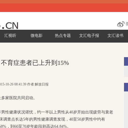
汇视听
微电影
热点专题
文汇电子报
文汇读书
不育症患者已上升到15%
15-10-26 08:41:39 作者:解放日报
上多家医院共同启动。
男性健康状况堪忧，约一半以上男性从40岁开始出现疲劳与衰老
调查点长达5年的男性健康调查发现，40至50岁男性中约有
58%，到60至70岁年龄段则高达64.84%。