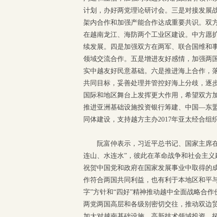
计划，办好两党理论研讨会。三是对接发展战
架内合作和加强产能合作达成重要共识。双
在越南龙江、海防两个工业区建设。中方愿
续发展。四是加强双方在两军、联合国维和
领域交流合作。五是增进友好感情，加强两
实中越友好民意基础。六是推进海上合作，
共同目标，妥善处理并管控好海上分歧，逐
国际和地区舞台上发挥更大作用，希望双方
推进亚洲基础设施投资银行筹建、中国—东
同体建设，支持越方主办2017年亚太经合组
阮富仲表示，习近平总书记、国家主席在
连山、水连水”，彼此在革命战争和社会主
祝贺中国党和政府在国家发展事业中取得的
作符合两国共同利益，也有利于本地区和平
字”方针和“四好”精神推动越中全面战略合
两党两国高层和各级别密切交往，推动双边贸
加大对越南基础设施、高新技术领域投资，