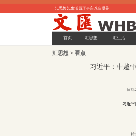
汇思想 汇生活 源于事实 来自眼界
首页
汇思想
汇生活
汇思想
>
看点
习近平：中越“
日期:2
习近平
推