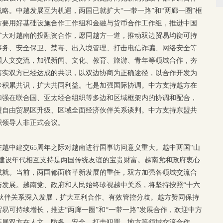
略。中越发展互为机遇，两国已就扩大“一带一路”和“两廊一圈”框
方要用好基础设施合作工作组和金融与货币合作工作组，推进中国
扩大对越南的投融资合作，愿同越方一道，推动双边贸易均衡可持
事务、安全保卫、禁毒、出入境管理、打击电信诈骗、网络安全等
国人文交流，加强新闻、文化、教育、旅游、青年等领域合作，夯
落实双方已经达成的共识，以双边协商为正确途径，以合作开发为
步积累共识，扩大共同利益。七是加强国际协调。中方支持越方在
加强在联合国、亚太经合组织等多边和区域框架内的协调和配合，
盟自由贸易区升级、区域全面经济伙伴关系谈判。中方支持东盟共
织领导人非正式会议。
越中建交65周年之际对越南进行国事访问意义重大。越中两国“山
义建设年代相互支持是两国传统友谊的宝贵财富。越南党和政府衷心
成就。当前，两国都面临革新发展的重任，双方加强各领域交流合
与发展。越南党、政府和人民始终珍视越中关系，将坚持按照“十六
作伙伴关系深入发展，扩大互利合作、有效管控分歧。越方赞同保持
易可持续增长，推进“两廊一圈”和“一带一路”发展合作，欢迎中方
拓展双方在人文、防务、安全、打击犯罪、地方等领域交流合作。