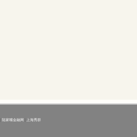
|
陆家嘴金融网
|
上海秀群