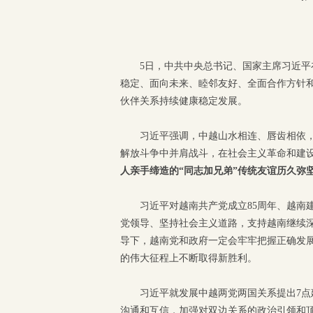
5日，中共中央总书记、国家主席习近
稳定、面向未来、睦邻友好、全面合作方针
伙伴关系持续健康稳定发展。
习近平强调，中越山水相连、唇齿相依
解放斗争中并肩战斗，在社会主义革命和建
人亲手缔造的“同志加兄弟”传统友谊历久弥
习近平对越南共产党成立85周年、越南
党领导、坚持社会主义道路，支持越南继续
导下，越南党和政府一定会牢牢把握正确发
的伟大征程上不断取得新胜利。
习近平就发展中越两党两国关系提出7
沟通和互信，加强对双边关系的政治引领和