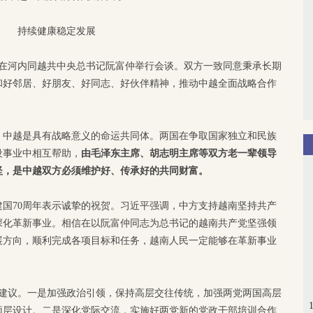
持续健康稳定发展
平在河内同越共中央总书记阮富仲举行会谈。双方一致同意秉承长期
和好邻居、好朋友、好同志、好伙伴精神，推动中越全面战略合作
，中越是具有战略意义的命运共同体。两国在争取国家独立和民族
设事业中相互帮助，
由毛泽东主席、胡志明主席等双方老一辈领导
坚，是中越双方必须维护好、传承好的共同财富。
建国70周年表示诚挚的祝贺。习近平强调，中方支持越南坚持共产
深化革新事业。相信在以阮富仲同志为总书记的越南共产党坚强领
展方向，顺利完成各项目标和任务，越南人民一定能够在革新事业
点建议。一是加强政治引领，保持高层交往传统，加强两党两国高层
顶层设计。二是深化党际交流，实施好两党新的党政干部培训合作