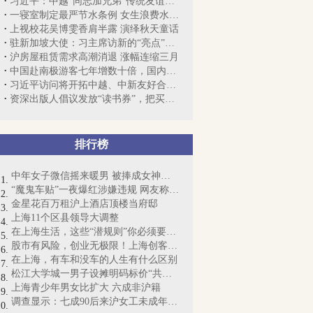
习近平：中越“同志加兄弟”传统友谊历久...
一寝室制定最严节水条例 女生浪费水写千...
上视校花吴博雯香肩半露 演绎秋天童话
驻新加坡大使：习主席访新的“亮点”和“...
沪房屋租赁需求高潮消退 涨幅连缩三月
中国赴南极游客七年增数十倍，国内旅游机...
习近平访问将开拓中越、中新友好合作新局面
资深出版人倡议发放“读书券”，把买书权...
排行榜
中年女子微信摇来暖男 被捧成女神却丧命
“魔鬼车贴”一夜爆红涉嫌违规 网友称“...
金星花百万租沪上酒店顶楼当府邸
上海11个区县领导大调整
在上海生活，这些“潜规则”你必须要懂！
股市有风险，创业无极限！上海创客梦想起航
在上海，有车和没车的人生有什么区别
松江大学城一男子设摊明码标价“共享女友...
上海青少年男女比扩大 六成非沪籍
调查显示：七成90后来沪女工未成年时尝“...