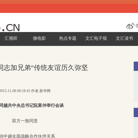
汇视听
微电影
热点专题
文汇电子报
文汇读书
同志加兄弟”传统友谊历久弥坚
015-11-06 00:18:43 作者:新华网
同越共中央总书记阮富仲举行会谈
双方一致同意
动中越全面战略合作伙伴关系