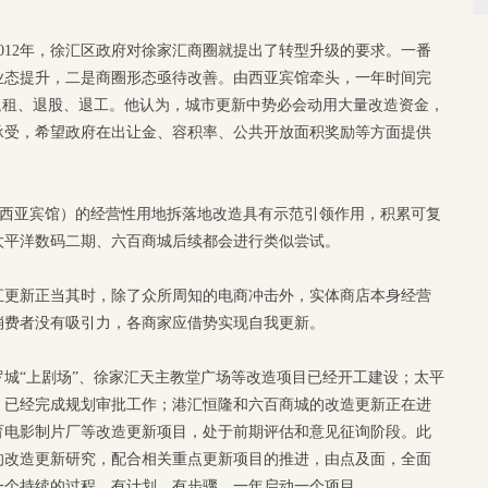
012年，徐汇区政府对徐家汇商圈就提出了转型升级的要求。一番
业态提升，二是商圈形态亟待改善。由西亚宾馆牵头，一年时间完
退租、退股、退工。他认为，城市更新中势必会动用大量改造资金，
承受，希望政府在出让金、容积率、公共开放面积奖励等方面提供
原西亚宾馆）的经营性用地拆落地改造具有示范引领作用，积累可复
太平洋数码二期、六百商城后续都会进行类似尝试。
汇更新正当其时，除了众所周知的电商冲击外，实体商店本身经营
消费者没有吸引力，各商家应借势实现自我更新。
城“上剧场”、徐家汇天主教堂广场等改造项目已经开工建设；太平
，已经完成规划审批工作；港汇恒隆和六百商城的改造更新正在进
育电影制片厂等改造更新项目，处于前期评估和意见征询阶段。此
的改造更新研究，配合相关重点更新项目的推进，由点及面，全面
一个持续的过程，有计划、有步骤，一年启动一个项目。