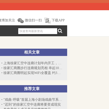
微博加关注
微信扫一扫
下载APP
相关文章
上海徐家汇空中连廊计划年内开工，未来将...
徐家汇商圈步行连廊规划亮相 串起10余幢建筑
徐家汇商圈明起实现WiFi全覆盖 约3万人...
推荐文章
“戏曲·呼吸”首届上海小剧场戏曲节系列报道
“迟到”的徐家汇空中连廊将要变成现实