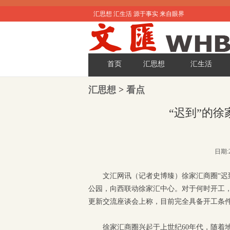
汇思想 汇生活 源于事实 来自眼界
首页
汇思想
汇生活
汇思想
>
看点
“迟到”的
日期:2
文汇网讯（记者史博臻）徐家汇商圈“迟
公园，向西联动徐家汇中心。对于何时开工
更新交流座谈会上称，目前完全具备开工条件
徐家汇商圈兴起于上世纪60年代，随着