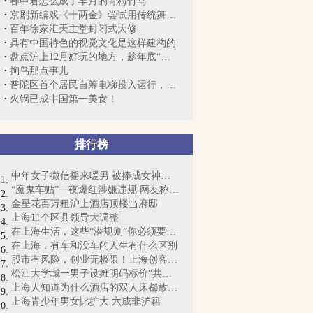
春申君怎么成了芈月的青梅竹马
京剧新编戏《十两金》尝试用传统舞台表演...
百年徐家汇天主堂封闭式大修
具有中国特色的视觉文化是这样建构的
盘点沪上12月好玩的地方，趁年底“疯”起...
掏鸟那点事儿
普陀区首个居民自筹电梯投入运行，12户居...
火锅已成中国第一美食！
排行榜
中年女子微信摇来暖男 被捧成女神却丧命
“魔鬼车贴”一夜爆红涉嫌违规 网友称“...
金星花百万租沪上酒店顶楼当府邸
上海11个区县领导大调整
在上海生活，这些“潜规则”你必须要懂！
在上海，有车和没车的人生有什么区别
股市有风险，创业无极限！上海创客梦想起航
松江大学城一男子设摊明码标价“共享女友...
上海人知道为什么酒店的双人床都放4个枕...
上海青少年男女比扩大 六成非沪籍