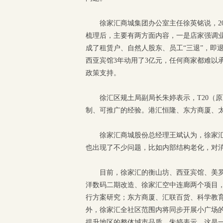
徐家汇商城集团办公室主任徐英铭说，2
梳理后，主要有两方面内容，一是店家强调
成了租赁户、自然人股东、员工“三退”，即
西亚宾馆3年动用了3亿元，任何商家都难以
政策支持。
徐汇区规土局副局长朱婷表示，T20（
制、可推广的经验。港汇恒隆、东方商厦、
徐家汇商城股份总经理王斌认为，徐家
也出现了不少问题，比如内部结构老化，对
目前，徐家汇的衡山坊、西亚宾馆、美罗
洋数码二期改造、徐家汇空中连廊两个项目
行方案研究；东方商厦、汇联百货、科学教
外，徐家汇全社区范围内将同步开展小广场
提升地区的整体城市品质。朱婷表示，这是