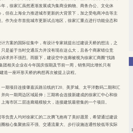
多年，徐家汇虽然逐渐发展成为集商业购物、商务办公、文化休
心，但在上海全力推进城市更新的大背景下，加之受电商冲击等主
段。作为全市首批城市更新试点地区，徐家汇重点进行功能业态和
市设计方案的国际征集中，有设计专家就提出过建设天桥的想法，之
。只是鉴于当时交通压力并没有现在这么大，且各个商家错位竞
的诉求并不强烈。而眼下，建设空中连廊被视为徐家汇商圈“找路
城集团相关企业在今年国庆假期及节前一周，销售同比增长只有
家汇建造一座环形天桥的构想再次被提上议程。
一期项目连接肇嘉浜路沿线的T20、美罗城、太平洋数码二期和汇
，并向一期周边区域延伸；三期将会连接新建成的徐家汇中心和徐
，上海市区二层连廊规模较大，连接建筑最密集的一个项目。
团等负责人均对徐家汇的二次腾飞抱有了美好愿景，希望通过建设
商圈核心集聚效应不强、交通流量大、步行设施连通性较低等实际