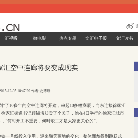
汇视听
微电影
热点专题
文汇电子报
文汇读书
徐家汇空中连廊将要变成现实
015-12-05 10:47:29 作者:史博臻
到”了10多年的空中连廊将开建，串起10多幢商厦，向东连接徐家汇
，徐家汇街道书记顾锡培却卖了个关子，他在4日举行的徐家汇城市
，“何时开工不重要，何时竣工才是大家更关心的”。
地铁一号线投入使用，迎来翻天覆地的变化，整体面貌得到跳跃式