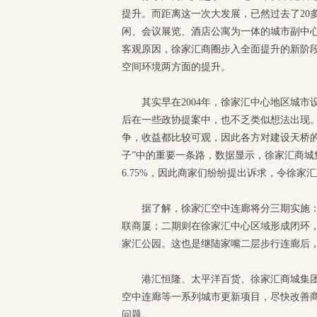
提升。而距离这一次大发展，已然过去了20
闲、会议展览、酒店公寓为一体的城市副中
客观原因，徐家汇商圈步入全面提升的新阶
空间环境两方面的提升。
其实早在2004年，徐家汇中心地区城
后在一些政协提案中，也不乏类似想法出现
争，收益都比较可观，因此各方对建设天桥
子”中的重要一条路，数据显示，徐家汇商
6.75%，因此商家们纷纷提出诉求，令徐
据了解，徐家汇空中连廊将分三期实施：
联商厦；二期则在徐家汇中心区域形成闭环
家汇公园。这也是继陆家嘴二层步行连廊后
港汇恒隆、太平洋百货、徐家汇商城集
空中连廊等一系列城市更新项目，尽快改善
问题。