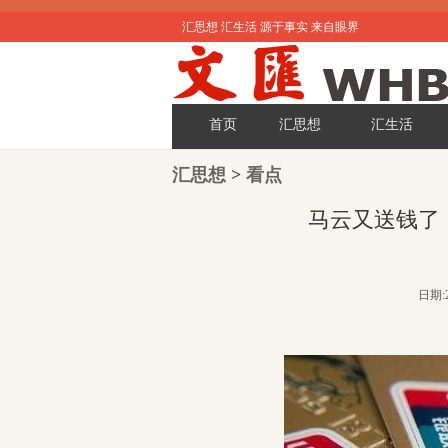
汇思想 汇生活 源于事实 来自眼界
首页
汇思想
汇生活
汇思想
>
看点
马云又送钱了 
日期:2