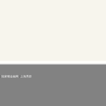
|
陆家嘴金融网
|
上海秀群