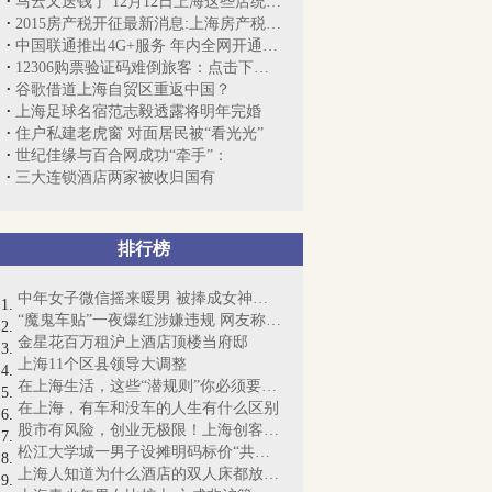
马云又送钱了 12月12日上海这些店统统5折
2015房产税开征最新消息:上海房产税征收...
中国联通推出4G+服务 年内全网开通高清语...
12306购票验证码难倒旅客：点击下图中所...
谷歌借道上海自贸区重返中国？
上海足球名宿范志毅透露将明年完婚
住户私建老虎窗 对面居民被“看光光”
世纪佳缘与百合网成功“牵手”：
三大连锁酒店两家被收归国有
排行榜
中年女子微信摇来暖男 被捧成女神却丧命
“魔鬼车贴”一夜爆红涉嫌违规 网友称“...
金星花百万租沪上酒店顶楼当府邸
上海11个区县领导大调整
在上海生活，这些“潜规则”你必须要懂！
在上海，有车和没车的人生有什么区别
股市有风险，创业无极限！上海创客梦想起航
松江大学城一男子设摊明码标价“共享女友...
上海人知道为什么酒店的双人床都放4个枕...