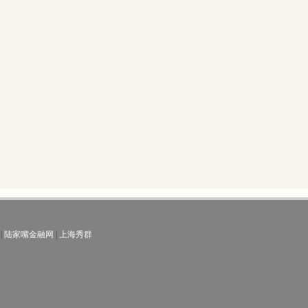
|
陆家嘴金融网
|
上海秀群