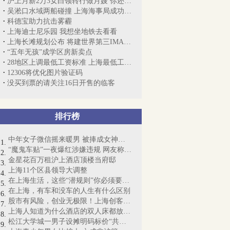
沪上月薪2万3女白领转行做月嫂 你还淡定吗？
吴淞口水域两船碰撞 上海海事局成功救起3...
科德宝助力抗击雾霾
上海迪士尼乐园 我想坐地铁去看看
上海长滩规划公布 将建世界第三IMAX球体影院
“五年无孩”成学区房新卖点
28地区上调最低工资标准 上海最低工资2020元
12306将优化图片验证码
没买到票的请关注16日开售的临客
排行榜
中年女子微信摇来暖男 被捧成女神却丧命
“魔鬼车贴”一夜爆红涉嫌违规 网友称“...
金星花百万租沪上酒店顶楼当府邸
上海11个区县领导大调整
在上海生活，这些“潜规则”你必须要懂！
在上海，有车和没车的人生有什么区别
股市有风险，创业无极限！上海创客梦想起航
上海人知道为什么酒店的双人床都放4个枕...
松江大学城一男子设摊明码标价“共享女友...