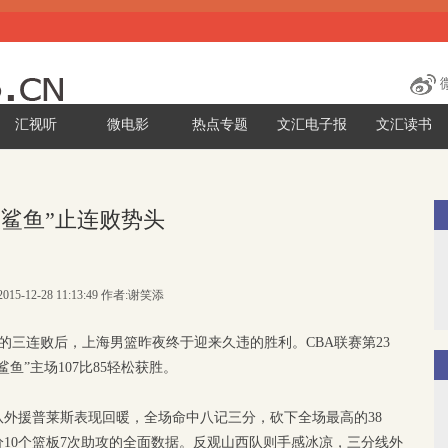
汇视听
微电影
热点专题
文汇电子报
文汇读书
大鲨鱼”止连败势头
015-12-28 11:13:49 作者:谢笑添
的三连败后，上海男篮昨夜终于迎来久违的胜利。CBA联赛第23
鱼”主场107比85轻松获胜。
外援普莱斯表现回暖，全场命中八记三分，砍下全场最高的38
分10个篮板7次助攻的全面数据。反观山西队则手感冰凉，三分线外