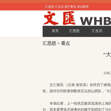
汇思想 汇生活 源于事实 来自眼界
首页
汇思想
汇生活
汇思想
>
看点
“
日期:2
文汇报讯 （记者 谢笑添）在经历了难堪
轮，面对仅列联赛倒数第五位的山西队，“大鲨
本场比赛，上一轮状态极其低迷的上海队
分，而本赛季状态神勇的刘晓宇则得到了18