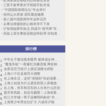
欧洲多国首都收到恐怖袭击警告
三星不敌苹果失守韩国手机市场
“中国国际新闻论坛”年会举行
加州山火肆虐 居民紧急撤离
第八届中国新闻学年会昨召开
从事法律援助的心根本停不下来
沪加强临牌车执法 四成为“假号牌”车被暂扣
高架上发生事故还能这样处理 你知道吗？
排行榜
中年女子微信摇来暖男 被捧成女神却丧命
“魔鬼车贴”一夜爆红涉嫌违规 网友称“...
金星花百万租沪上酒店顶楼当府邸
上海11个区县领导大调整
在上海生活，这些“潜规则”你必须要懂！
上海人知道为什么酒店的双人床都放4个枕...
在上海，有车和没车的人生有什么区别
股市有风险，创业无极限！上海创客梦想起航
松江大学城一男子设摊明码标价“共享女友...
上海青少年男女比扩大 六成非沪籍