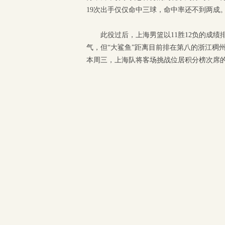
19次出手仅仅命中三球，命中率还不到两成
此役过后，上海男篮以11胜12负的成
气，但“大鲨鱼”距离目前排在第八的浙江稠
本周三，上海队将客场挑战位居积分榜次席