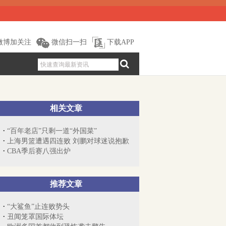
微博加关注
微信扫一扫
下载APP
相关文章
“百年老店”只剩一道“外国菜”
上海男篮遭遇四连败 刘鹏对球迷说抱歉
CBA季后赛八强出炉
推荐文章
“大鲨鱼”止连败势头
丑闻笼罩国际体坛