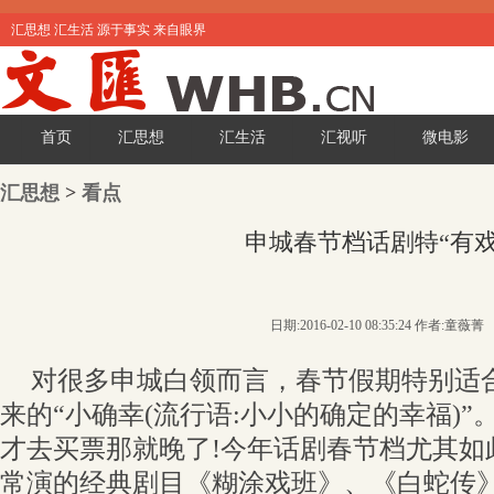
汇思想 汇生活 源于事实 来自眼界
首页
汇思想
汇生活
汇视听
微电影
汇思想
>
看点
申城春节档话剧特“有戏
日期:2016-02-10 08:35:24 作者:童薇菁
对很多申城白领而言，春节假期特别适
来的“小确幸(流行语:小小的确定的幸福)
才去买票那就晚了!今年话剧春节档尤其如
常演的经典剧目《糊涂戏班》、《白蛇传