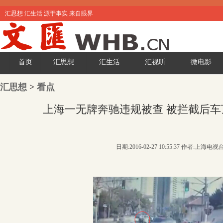
汇思想 汇生活 源于事实 来自眼界
首页
汇思想
汇生活
汇视听
微电影
汇思想
>
看点
上海一无牌奔驰违规被查 被拦截后
日期:2016-02-27 10:55:37 作者:上海电视