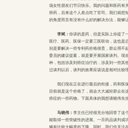
场女性朋友们节日快乐。我的问题和医药有
癌药，后来这个人差点吃了官司。我们就想
的角度而言有没有什么好的解决办法，能够
李斌：
你讲的是药，但是实际上你提了
医疗、医药、医保一定要三医联动，这也是总
别是要解决一些专利药价格很贵，群众用不
委员的建议提案，就是要开展国家谈判。现
种，包括涉及到癌症治疗的，涉及到一些其
过谈判以后，谈判的效果应该说是相对比较理
我们现在正在进行最后的衔接，药和医
目前就是这个价格了，就会大大减轻群众在
癌症的一些药物。下面具体的我想请晓伟先
马晓伟：
李主任已经很充分地回答了这
能取得一些突破性的进展。一旦药品谈判成
够有比较大幅度的下降。同时，我们也关注在