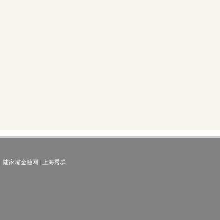
|
陆家嘴金融网
|
上海秀群