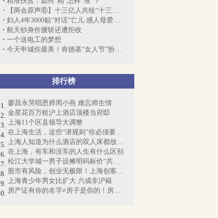
精准扶贫：如何“精”怎样“准”？
【两会原声⑥】十三亿人共绘“十三五”蓝图
妇人4年3000贴“对话”亡儿 感人母爱令网...
航天钞身价腰斩还遭拒收
一个送电工的梦想
今天申城你最美！肯德基“女人节”扮靓环...
排行榜
廖昌永哭唱恩师周小燕 难忘师生情
金星花百万租沪上酒店顶楼当府邸
上海11个区县领导大调整
在上海生活，这些“潜规则”你必须要懂！
上海人知道为什么酒店的双人床都放4个枕...
在上海，有车和没车的人生有什么区别
松江大学城一男子设摊明码标价“共享女友...
股市有风险，创业无极限！上海创客梦想起航
上海青少年男女比扩大 六成非沪籍
房产证有你的名字≠房子是你的！房产证即...