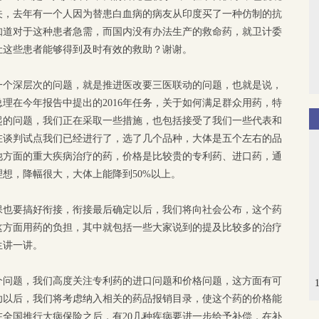
关，去年有一个人因为替患白血病的病友从印度买了一种仿制的抗
知道对于这种患者急需，而国内没有办法生产的救命药，就卫计委
让这些患者能够得到及时有效的救助？谢谢。
一个深层次的问题，就是推进医改要三医联动的问题，也就是说，
理在今年报告中提出的2016年任务，关于如何满足群众用药，特
起的问题，我们正在采取一些措施，也包括接受了我们一些代表和
在谈判试点我们已经进行了，选了几个品种，大体是五个左右的品
他方面的重大疾病治疗的药，价格是比较贵的专利药、进口药，通
想，降幅很大，大体上能降到50%以上。
保也要搞好衔接，衔接最后确定以后，我们将向社会公布，这个药
这方面用药的负担，其中就包括一些大家说到的提及比较多的治疗
生讲一讲。
个问题，我们高度关注专利药的进口问题和价格问题，这方面有可
功以后，我们将考虑纳入相关的药品报销目录，使这个药的价格能
全国推行大病保险之后，有20几种疾病要进一步给予补偿，在补