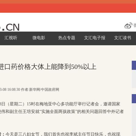
汇视听
微电影
热点专题
文汇电子报
文汇读书
进口药价格大体上能降到50%以上
03-08 16:08:30 作者:新华网/中国政府网
8日（星期二）15时在梅地亚中心多功能厅举行记者会，邀请国家
伟和副主任王培安就“实施全面两孩政策”的相关问题回答中外记者
者：
今天是三八妇女节，我们首先也祝李斌主任节日快乐，也祝现