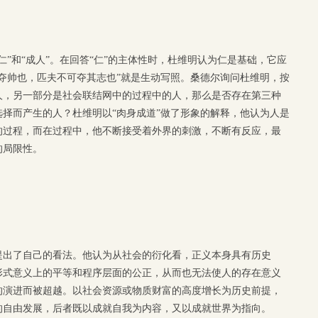
”和“成人”。在回答“仁”的主体性时，杜维明认为仁是基础，它应
夺帅也，匹夫不可夺其志也”就是生动写照。桑德尔询问杜维明，按
人，另一部分是社会联结网中的过程中的人，那么是否存在第三种
择而产生的人？杜维明以“肉身成道”做了形象的解释，他认为人是
的过程，而在过程中，他不断接受着外界的刺激，不断有反应，最
的局限性。
提出了自己的看法。他认为从社会的衍化看，正义本身具有历史
形式意义上的平等和程序层面的公正，从而也无法使人的存在意义
的演进而被超越。以社会资源或物质财富的高度增长为历史前提，
的自由发展，后者既以成就自我为内容，又以成就世界为指向。