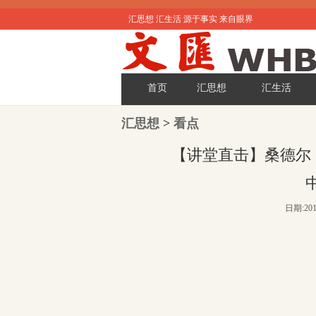
汇思想 汇生活 源于事实 来自眼界
首页
汇思想
汇生活
汇思想
>
看点
【讲堂直击】桑德尔
日期:201