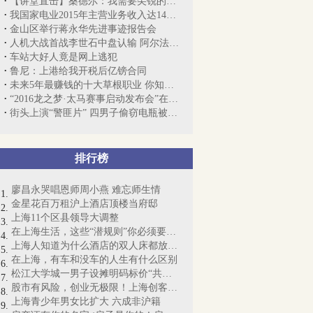
【讲堂直击】桑德尔：我需要尖锐的批评 ...
我国家电业2015年主营业务收入达14084亿元
金山区举行蒋永华先进事迹报告会
人机大战首战李世石中盘认输 阿尔法神算逆转
车站大好人竟是网上逃犯
鲁尼：上港给我开税后亿镑合同
未来5年最赚钱的十大草根职业 你知道吗？
“2016龙之梦·太马赛事启动发布会”在沪举办
街头上演“警匪片” 四男子偷窃电瓶被抓现行
排行榜
廖昌永哭唱恩师周小燕 难忘师生情
金星花百万租沪上酒店顶楼当府邸
上海11个区县领导大调整
在上海生活，这些“潜规则”你必须要懂！
上海人知道为什么酒店的双人床都放4个枕...
在上海，有车和没车的人生有什么区别
松江大学城一男子设摊明码标价“共享女友...
股市有风险，创业无极限！上海创客梦想起航
上海青少年男女比扩大 六成非沪籍