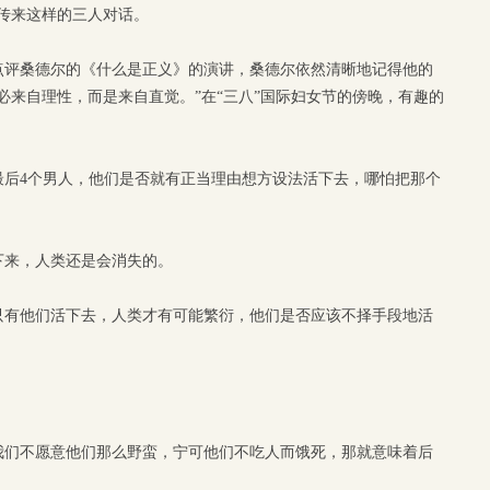
传来这样的三人对话。
点评桑德尔的《什么是正义》的演讲，桑德尔依然清晰地记得他的
必来自理性，而是来自直觉。”在“三八”国际妇女节的傍晚，有趣的
最后4个男人，他们是否就有正当理由想方设法活下去，哪怕把那个
下来，人类还是会消失的。
只有他们活下去，人类才有可能繁衍，他们是否应该不择手段地活
我们不愿意他们那么野蛮，宁可他们不吃人而饿死，那就意味着后