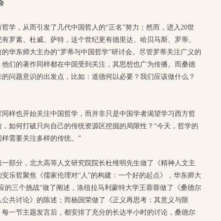
会
有哲学，从而引发了几代中国哲人的“正名”努力；然而，进入20世
纪有罗素、杜威、萨特，这个世纪更有德里达、哈贝马斯、罗蒂、
前的华东师大主办的“罗蒂与中国哲学”研讨会。尽管罗蒂关注广义的
，他们的著作同样都在中国受到关注，其思想也广为传播。而桑德
来的问题意识的出发点，比如：道德何以必要？我们应该做什么？
家同样也开始关注中国哲学，而并非只是中国学者渴望学习西方哲
前，如何打破只向自己的传统资源区挖掘的局限性？“今天，哲学的
样需要关注多样的传统。”
第一部分，北大高等人文研究院院长杜维明先生做了《精神人文主
安乐哲聚焦《儒家伦理对“人”的构建：一个好的起点》，华东师大
应的三个挑战”做了阐述，洛纽拉马利蒙特大学王蓉蓉做了《桑德尔
认公共讨论》的陈述；而杨国荣做了《正义再思考：其意义与限
，每一节主题发言后，都安排了充分的长达半小时的讨论，桑德尔