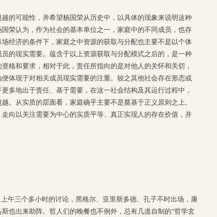
超越的可能性，并希望杨国荣从历史中，以具体的现象来说明这种
杨国荣认为，作为社会的基本单位之一，家庭中的不同成员，也存
市场经济的条件下，家庭之中资源的获取与分配也主要不是以个体
成员的现实需要。蕴含于以上资源获取与分配模式之后的，是一种
的资格和要求，相对于此，责任所指向的是对他人的关怀和关切，
地便体现于对相关成员现实需要的注重。较之其他社会存在形态或
乎更多地出于责任、基于需要，在这一社会结构及其运行过程中，
超越。从实质的层面看，家庭确乎主要不是奠基于正义原则之上。
，走向以关注需要为中心的实质平等、真正实现人的存在价值，并
，上午三个多小时的讨论，黑格尔、亚里斯多德、孔子不时出场，康
马斯也出来助阵。哲人们的晚餐也不例外，总有几道自制的“哲学玄