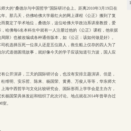
大的“桑德尔与中国哲学”国际研讨会上。距离2010年3月19日在
六年。那几天，仿佛哈佛大学最红火的网上课程《公正》搬到了复
论而奠定了学术地位，桑德尔，这位哈佛大学政治系讲座教授，爱
之际，哈佛每6名本科生中就有一人注册过他的《公正》课程，他依据
的局限》也被改编成各种通俗版本，如《公正：该如何做是好》。
车司机选择压死一位亲人还是五位路人，救生船上仅存的四人为了
德尔式道德困境故事，就好像今天的学子应该知道引力波，国人应
没有公开演讲，三天的国际研讨会，也没有安排主题演讲。但是，
：杜维明、安乐哲、陈来、杨国荣、黄勇、万俊人等等，华东师大
、上海中西哲学与文化比较研究会、国际形而上学学会是主办方，
长杨国荣具体发起和组织了此次讨论。地点就在2014年曾举办过
8室。