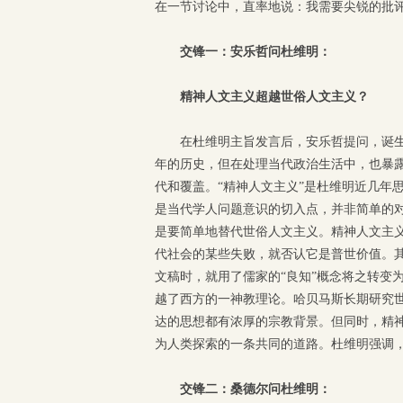
在一节讨论中，直率地说：我需要尖锐的批
交锋一：安乐哲问杜维明：
精神人文主义超越世俗人文主义？
在杜维明主旨发言后，安乐哲提问，诞生
年的历史，但在处理当代政治生活中，也暴露
代和覆盖。“精神人文主义”是杜维明近几年
是当代学人问题意识的切入点，并非简单的
是要简单地替代世俗人文主义。精神人文主
代社会的某些失败，就否认它是普世价值。其
文稿时，就用了儒家的“良知”概念将之转变
越了西方的一神教理论。哈贝马斯长期研究世
达的思想都有浓厚的宗教背景。但同时，精
为人类探索的一条共同的道路。杜维明强调
交锋二：桑德尔问杜维明：