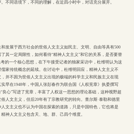
评。不同语境下，不同的理解，在近四小时中，对话充分展开。
和发展于西方社会的世俗人文主义如民主、文明、自由等具有500
了其一定局限性，如何看待“精神人文主义”和它的关系，是否要替
思考的一个核心思想，在下午接受记者的独家采访中，杜维明认为这
对儒家传统概念的延续。在讨论中，杜维明回应，精神人文主义不
义，并不因为世俗人文主义出现的极端的科学主义和民族主义在现
实早在1948年，中国人张彭春作为联合国《人权宪章》执委撰写
为“良心”写进了宪章，丰富了人权这一思想的理论基础，这种视野超
俗人文主义，但后20年有了宗教研究的转向。查尔斯·泰勒和德里
神人文主义也不认为中国在探索的道路，只是中国特色，它也将是
，精神人文主义包含天、地、群、己四个维度。