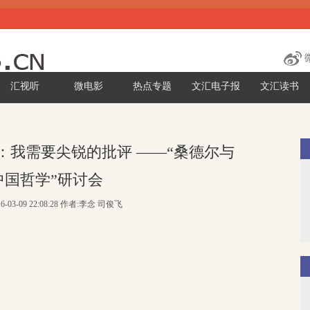
汇视听
微电影
热点专题
文汇电子报
文汇读书
：我需要尖锐的批评 ——“桑德尔与
中国哲学”研讨会
6-03-09 22:08:28 作者:李念 司俊飞