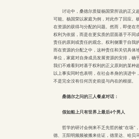
讨论中，桑德尔质疑杨国荣所说的正义
可能。杨国荣以家庭为例，对此作了回应。
在资源的获得与分配的问题。然而，即使在
权利为依据，而是在更实质的层面基于不同
责任的原则或责任的观念。权利侧重于自我
而在资源的分配之中，这种责任和关切具体
单位，家庭对自身成员发展资源的安排，确
我们不难看到对基于权利的正义原则的某种
以上事实同时也表明，在社会本身的演进中
不是完全没有任何历史前提与内在的根据。
桑德尔之问的三人餐桌对话：
假如船上只有世界上最后4个男人
哲学的研讨会例来不乏先哲的被“在场”
德、王阳明频频被搬来佐证，德里达、哈贝