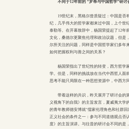
不同于12年前的 “罗蒂与中国哲学”研讨
19世纪末，黑格尔曾质疑过：中国是否
纪，几乎伟大的哲学家都来过中国，上个世
泰勒等。在开幕致辞中，杨国荣提起了12年
文化，桑德尔更聚焦伦理和政治议题，但是
尔所关注的问题，同样是中国哲学家们多年
如何把握权利与善之间的关系？
杨国荣指出了世纪性的转变，西方哲学
学。但是，同样的挑战放在当代中西哲人面
思考不能只局限在一种思想资源中，中西方同
带着这样的共识，昨天展开了研讨会的
义视角下的自我》的主旨发言，夏威夷大学的
的青年教师德安博就“儒家伦理角色和社群回
正义社会的条件之一：参与不同道德观点否
度》的主旨演讲。与往昔的研讨会不同的是