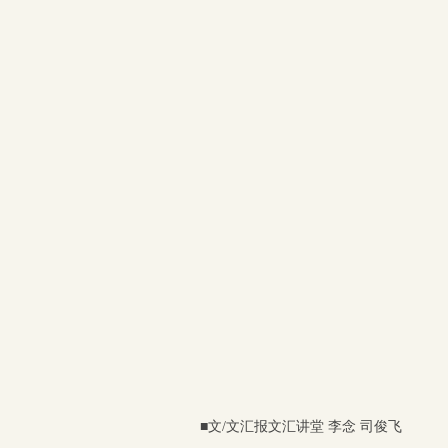
■文/文汇报文汇讲堂 李念 司俊飞