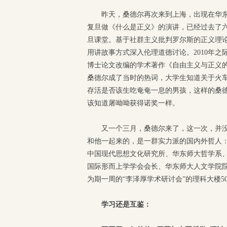
昨天，桑德尔再次来到上海，出现在华东师
复旦做《什么是正义》的演讲，已经过去了
旦课堂。基于社群主义批判罗尔斯的正义理
用讲故事方式深入伦理道德讨论。2010年
博士论文改编的学术著作《自由主义与正义
桑德尔成了当时的热词，大学生知道关于火
存活是否该生吃奄奄一息的男孩，这样的桑
该知道屠呦呦获得诺奖一样。
又一个三月，桑德尔来了，这一次，并
和他一起来的，是一群实力派的国内外哲人
中国现代思想文化研究所、华东师大哲学系
国际形而上学学会会长、华东师大人文学院院
为期一周的“李泽厚学术研讨会”的理科大楼50
学习还是互鉴：