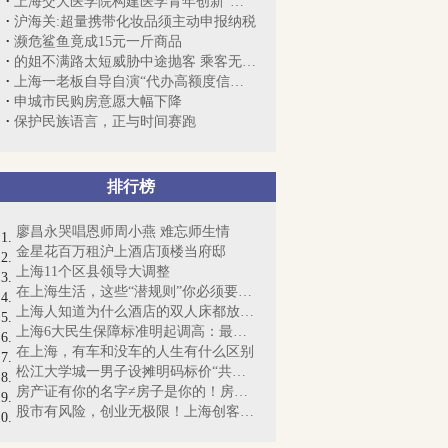
上海交大医学院构建医学青年创新“项目池”
沪海关:超量携带化妆品须主动申报纳税
濒危鲨鱼竟成15元一斤商品
的姐不满路太短威胁中途抛客 乘客无奈加钱
上海一老板自导自演“代办高额度信用卡”...
申城市民购房意愿大幅下降
保护民族语言，正与时间赛跑
排行榜
廖昌永哭唱恩师周小燕 难忘师生情
金星花百万租沪上酒店顶楼当府邸
上海11个区县领导大调整
在上海生活，这些“潜规则”你必须要懂！
上海人知道为什么酒店的双人床都放4个枕...
上海6大民生保障标准明起调高：最低工资...
在上海，有车和没车的人生有什么区别
松江大学城一男子设摊明码标价“共享女友...
房产证有你的名字≠房子是你的！房产证即...
股市有风险，创业无极限！上海创客梦想起航