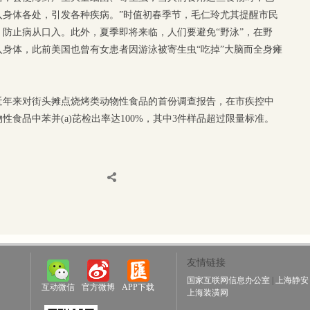
入身体各处，引发各种疾病。”时值初春季节，毛仁玲尤其提醒市民
防止病从口入。此外，夏季即将来临，人们要避免“野泳”，在野
身体，此前美国也曾有女患者因游泳被寄生虫“吃掉”大脑而全身瘫
近年来对街头摊点烧烤类动物性食品的首份调查报告，在市疾控中
性食品中苯并(a)芘检出率达100%，其中3件样品超过限量标准。
友情链接
国家互联网信息办公室
|
上海静安
互动微信
官方微博
APP下载
上海装潢网