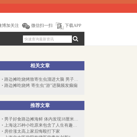
微博加关注
微信扫一扫
下载APP
相关文章
路边摊吃烧烤致寄生虫溜进大脑 男子癫痫频发
路边摊吃烧烤 寄生虫“游”进脑频发癫痫
推荐文章
男子好食路边摊海鲜 体内发现18厘米寄生虫
上海这25种小吃原来包含了人生有趣的小哲理
房价涨太高上家后悔殴打下家