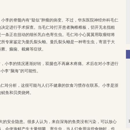
小李的脊髓内有“疑似”肿瘤的病变。不过，华东医院神经外科毛仁
他决定进行手术探查。当毛仁玲打开患者胸椎椎板，切开无名指粗
是一条正在扭动的细长乳白色寄生虫。毛仁玲小心翼翼用取瘤钳将
究所专家鉴定为曼氏裂头蚴。曼氏裂头蚴是一种寄生虫，寄居于大
昏厥、癫痫、截瘫等症状。
后，小李的情况逐渐好转，双腿也不再麻木疼痛。术后在对小李进行
小李“脑海”的可能性。
毛仁玲分析，这很可能与人们不健康的饮食习惯存在联系。小李是浙
的鱿鱼和贝类烧烤。
很大的安全隐患。很多人认为，来自深海的鱼类没有污染，可以放心
当，会使海鲜产生大量细菌、寄生虫，当人们食用这些食物时，也