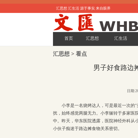
汇思想 汇生活 源于事实 来自眼界
首页
汇思想
汇生活
汇思想
>
看点
男子好食路边摊
日期:20
小李是一名烧烤达人，可是最近一次的“
扰，始终感觉两腿无力。小李辗转于多家医院
中。昨天，华东医院透露，医院神经外科从小
小伙子痴迷于路边摊食物关系密切。