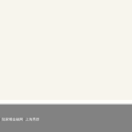
|
陆家嘴金融网
|
上海秀群