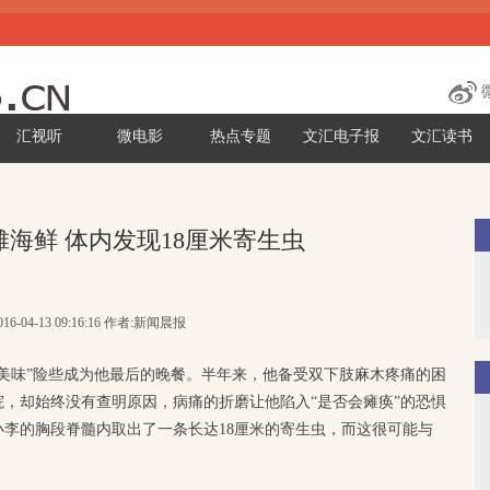
汇视听
微电影
热点专题
文汇电子报
文汇读书
海鲜 体内发现18厘米寄生虫
16-04-13 09:16:16 作者:新闻晨报
美味”险些成为他最后的晚餐。半年来，他备受双下肢麻木疼痛的困
，却始终没有查明原因，病痛的折磨让他陷入“是否会瘫痪”的恐惧
李的胸段脊髓内取出了一条长达18厘米的寄生虫，而这很可能与