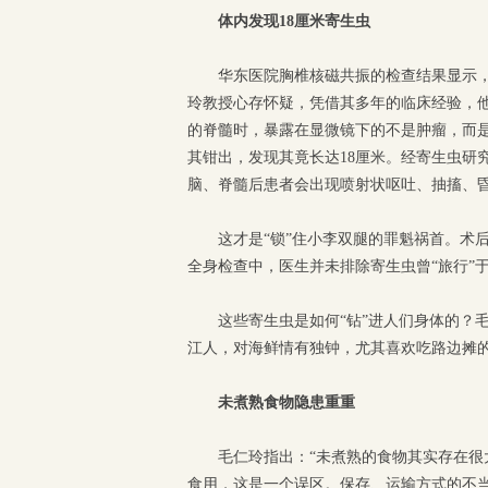
体内发现18厘米寄生虫
华东医院胸椎核磁共振的检查结果显示，
玲教授心存怀疑，凭借其多年的临床经验，
的脊髓时，暴露在显微镜下的不是肿瘤，而
其钳出，发现其竟长达18厘米。经寄生虫研
脑、脊髓后患者会出现喷射状呕吐、抽搐、
这才是“锁”住小李双腿的罪魁祸首。术
全身检查中，医生并未排除寄生虫曾“旅行”于
这些寄生虫是如何“钻”进人们身体的？
江人，对海鲜情有独钟，尤其喜欢吃路边摊
未煮熟食物隐患重重
毛仁玲指出：“未煮熟的食物其实存在
食用，这是一个误区。保存、运输方式的不