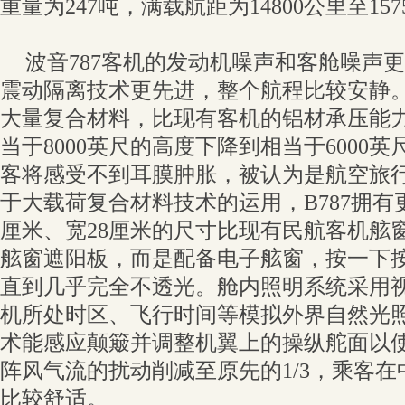
重量为247吨，满载航距为14800公里至157
波音787客机的发动机噪声和客舱噪声
震动隔离技术更先进，整个航程比较安静。
大量复合材料，比现有客机的铝材承压能
当于8000英尺的高度下降到相当于6000
客将感受不到耳膜肿胀，被认为是航空旅
于大载荷复合材料技术的运用，B787拥有
厘米、宽28厘米的尺寸比现有民航客机舷窗
舷窗遮阳板，而是配备电子舷窗，按一下
直到几乎完全不透光。舱内照明系统采用
机所处时区、飞行时间等模拟外界自然光照
术能感应颠簸并调整机翼上的操纵舵面以
阵风气流的扰动削减至原先的1/3，乘客
比较舒适。