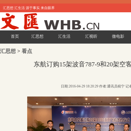
汇思想 汇生活 源于事实 来自眼界
首页
汇思想
汇生活
汇视听
微电影
汇思想
>
看点
东航订购15架波音787-9和20架空客3
日期:2016-04-29 18:20:29 作者:通讯员税宁 